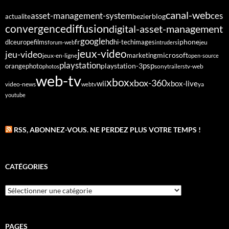
canal-web
asset-management-system
ces
bezier
blog
actualite
diffusion
convergence
digital-asset-management
google
fr
hd
dlc
europe
films
iphone
hi-tech
images
jeu
forum-web
intruders
jeux-video
jeu-video
microsoft
marketing
jeux-en-ligne
open-source
playstation
psp
orange
photo
playstation-3
sony
tv-web
photos
trailers
web-tv
xbox
xbox-360
wii
xbox-live
video-news
webtv
ya
youtube
RSS, ABONNEZ-VOUS. NE PERDEZ PLUS VOTRE TEMPS !
CATÉGORIES
Catégories
PAGES