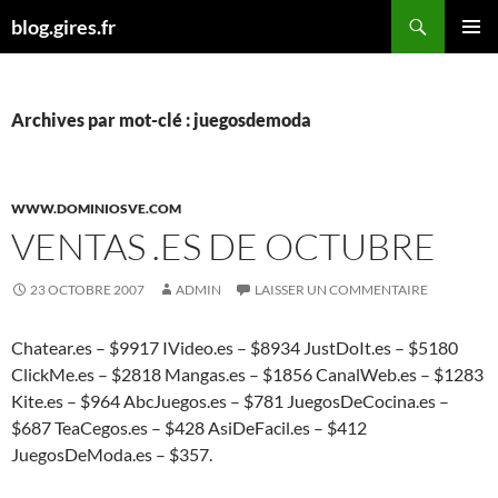
Aller
Recherche
blog.gires.fr
au
MENU
contenu
PRINCI
Archives par mot-clé : juegosdemoda
WWW.DOMINIOSVE.COM
VENTAS .ES DE OCTUBRE
23 OCTOBRE 2007
ADMIN
LAISSER UN COMMENTAIRE
Chatear.es – $9917 IVideo.es – $8934 JustDoIt.es – $5180
ClickMe.es – $2818 Mangas.es – $1856 CanalWeb.es – $1283
Kite.es – $964 AbcJuegos.es – $781 JuegosDeCocina.es –
$687 TeaCegos.es – $428 AsiDeFacil.es – $412
JuegosDeModa.es – $357.