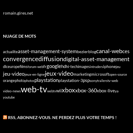
romain.gires.net
NUAGE DE MOTS
canal-web
asset-management-system
ces
bezier
blog
actualite
diffusion
convergence
digital-asset-management
google
fr
hd
dlc
europe
films
iphone
hi-tech
images
jeu
forum-web
intruders
jeux-video
jeu-video
microsoft
marketing
jeux-en-ligne
open-source
playstation
psp
orange
photo
playstation-3
sony
tv-web
photos
trailers
web-tv
xbox
xbox-360
wii
xbox-live
video-news
webtv
ya
youtube
RSS, ABONNEZ-VOUS. NE PERDEZ PLUS VOTRE TEMPS !