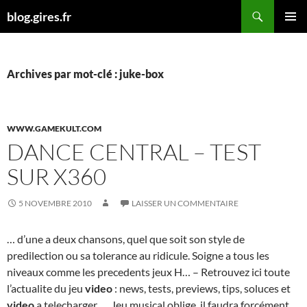
Aller
Recherche
blog.gires.fr
au
MENU
contenu
PRINCI
Archives par mot-clé : juke-box
WWW.GAMEKULT.COM
DANCE CENTRAL – TEST
SUR X360
5 NOVEMBRE 2010
LAISSER UN COMMENTAIRE
… d’une a deux chansons, quel que soit son style de
predilection ou sa tolerance au ridicule. Soigne a tous les
niveaux comme les precedents jeux H… – Retrouvez ici toute
l’actualite du jeu
video
: news, tests, previews, tips, soluces et
video
a telecharger. … Jeu musical oblige, il faudra forcément