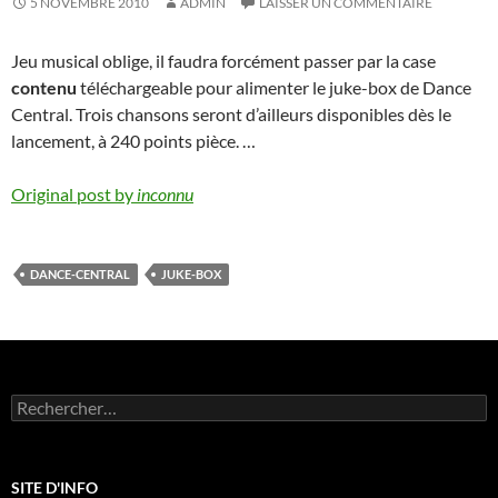
5 NOVEMBRE 2010
ADMIN
LAISSER UN COMMENTAIRE
Jeu musical oblige, il faudra forcément passer par la case
contenu
téléchargeable pour alimenter le juke-box de Dance
Central. Trois chansons seront d’ailleurs disponibles dès le
lancement, à 240 points pièce. …
Original post by
inconnu
DANCE-CENTRAL
JUKE-BOX
Rechercher :
SITE D'INFO