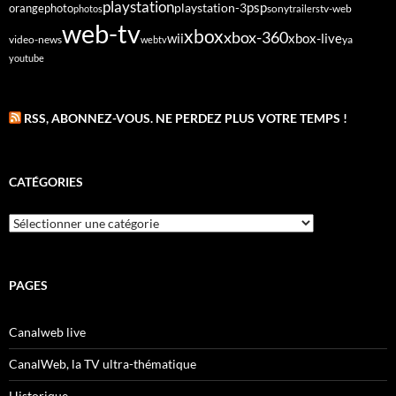
playstation
psp
orange
photo
playstation-3
sony
tv-web
photos
trailers
web-tv
xbox
xbox-360
wii
xbox-live
video-news
webtv
ya
youtube
RSS, ABONNEZ-VOUS. NE PERDEZ PLUS VOTRE TEMPS !
CATÉGORIES
Catégories
PAGES
Canalweb live
CanalWeb, la TV ultra-thématique
Historique