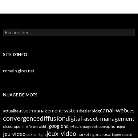
Rechercher :
SITE D'INFO
romain.gires.net
NUAGE DE MOTS
canal-web
asset-management-system
ces
bezier
blog
actualite
diffusion
convergence
digital-asset-management
google
fr
hd
dlc
europe
films
iphone
hi-tech
images
jeu
forum-web
intruders
jeux-video
jeu-video
microsoft
marketing
jeux-en-ligne
open-source