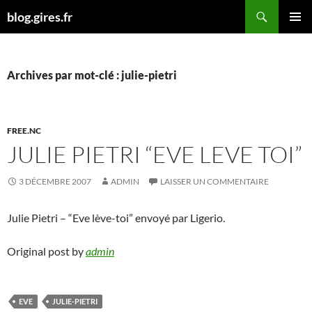
Aller
Recherche
blog.gires.fr
au
MENU
contenu
PRINCI
Archives par mot-clé : julie-pietri
FREE.NC
JULIE PIETRI “EVE LEVE TOI”
3 DÉCEMBRE 2007
ADMIN
LAISSER UN COMMENTAIRE
Julie Pietri – “Eve lève-toi” envoyé par Ligerio.
Original post by
admin
EVE
JULIE-PIETRI