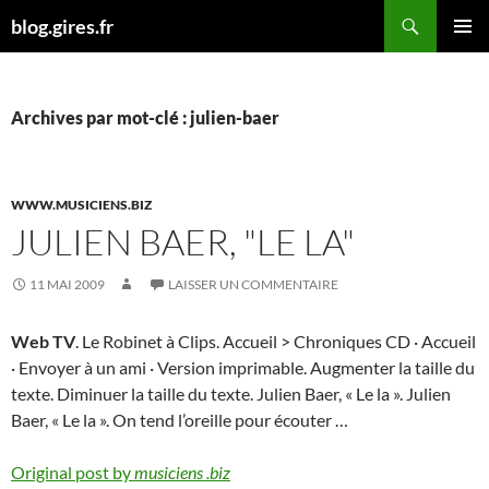
Aller
Recherche
blog.gires.fr
au
MENU
contenu
PRINCI
Archives par mot-clé : julien-baer
WWW.MUSICIENS.BIZ
JULIEN BAER, "LE LA"
11 MAI 2009
LAISSER UN COMMENTAIRE
Web TV
. Le Robinet à Clips. Accueil > Chroniques CD · Accueil
· Envoyer à un ami · Version imprimable. Augmenter la taille du
texte. Diminuer la taille du texte. Julien Baer, « Le la ». Julien
Baer, « Le la ». On tend l’oreille pour écouter …
Original post by
musiciens .biz