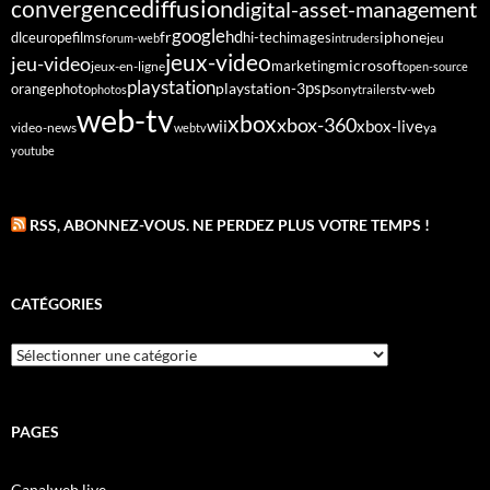
diffusion
convergence
digital-asset-management
google
fr
hd
dlc
europe
films
iphone
hi-tech
images
jeu
forum-web
intruders
jeux-video
jeu-video
microsoft
marketing
jeux-en-ligne
open-source
playstation
psp
orange
photo
playstation-3
sony
tv-web
photos
trailers
web-tv
xbox
xbox-360
wii
xbox-live
video-news
webtv
ya
youtube
RSS, ABONNEZ-VOUS. NE PERDEZ PLUS VOTRE TEMPS !
CATÉGORIES
Catégories
PAGES
Canalweb live