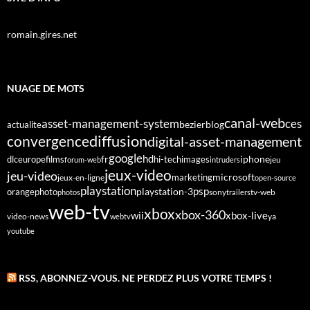
romain.gires.net
NUAGE DE MOTS
canal-web
asset-management-system
ces
bezier
blog
actualite
diffusion
convergence
digital-asset-management
google
fr
hd
dlc
europe
films
iphone
hi-tech
images
jeu
forum-web
intruders
jeux-video
jeu-video
microsoft
marketing
jeux-en-ligne
open-source
playstation
psp
orange
photo
playstation-3
sony
tv-web
photos
trailers
web-tv
xbox
xbox-360
wii
xbox-live
video-news
webtv
ya
youtube
RSS, ABONNEZ-VOUS. NE PERDEZ PLUS VOTRE TEMPS !