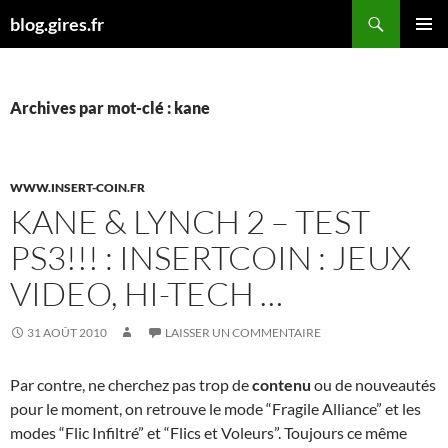
Aller
Recherche
blog.gires.fr
au
MENU
contenu
PRINCI
Archives par mot-clé : kane
WWW.INSERT-COIN.FR
KANE & LYNCH 2 – TEST
PS3!!! : INSERTCOIN : JEUX
VIDEO, HI-TECH …
31 AOÛT 2010
LAISSER UN COMMENTAIRE
Par contre, ne cherchez pas trop de
contenu
ou de nouveautés
pour le moment, on retrouve le mode “Fragile Alliance” et les
modes “Flic Infiltré” et “Flics et Voleurs”. Toujours ce même