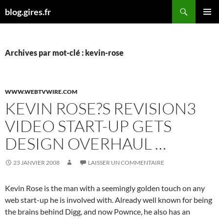
Aller
Recherche
blog.gires.fr
au
MENU
contenu
PRINCI
Archives par mot-clé : kevin-rose
WWW.WEBTVWIRE.COM
KEVIN ROSE?S REVISION3
VIDEO START-UP GETS
DESIGN OVERHAUL …
23 JANVIER 2008
LAISSER UN COMMENTAIRE
Kevin Rose is the man with a seemingly golden touch on any
web start-up he is involved with. Already well known for being
the brains behind Digg, and now Pownce, he also has an