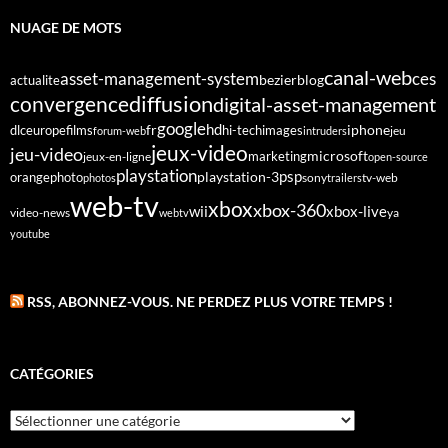
NUAGE DE MOTS
canal-web
asset-management-system
ces
bezier
blog
actualite
diffusion
convergence
digital-asset-management
google
fr
hd
dlc
europe
films
iphone
hi-tech
images
jeu
forum-web
intruders
jeux-video
jeu-video
microsoft
marketing
jeux-en-ligne
open-source
playstation
psp
orange
photo
playstation-3
sony
tv-web
photos
trailers
web-tv
xbox
xbox-360
wii
xbox-live
video-news
webtv
ya
youtube
RSS, ABONNEZ-VOUS. NE PERDEZ PLUS VOTRE TEMPS !
CATÉGORIES
Catégories