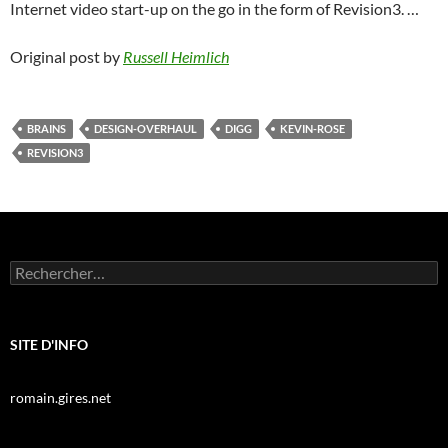
Internet video start-up on the go in the form of Revision3. …
Original post by
Russell Heimlich
BRAINS
DESIGN-OVERHAUL
DIGG
KEVIN-ROSE
REVISION3
Rechercher :
SITE D'INFO
romain.gires.net