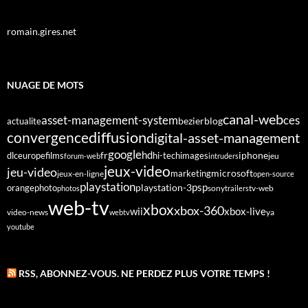
romain.gires.net
NUAGE DE MOTS
canal-web
asset-management-system
ces
bezier
blog
actualite
diffusion
convergence
digital-asset-management
google
fr
hd
dlc
europe
films
iphone
hi-tech
images
jeu
forum-web
intruders
jeux-video
jeu-video
microsoft
marketing
jeux-en-ligne
open-source
playstation
psp
orange
photo
playstation-3
sony
tv-web
photos
trailers
web-tv
xbox
xbox-360
wii
xbox-live
video-news
webtv
ya
youtube
RSS, ABONNEZ-VOUS. NE PERDEZ PLUS VOTRE TEMPS !