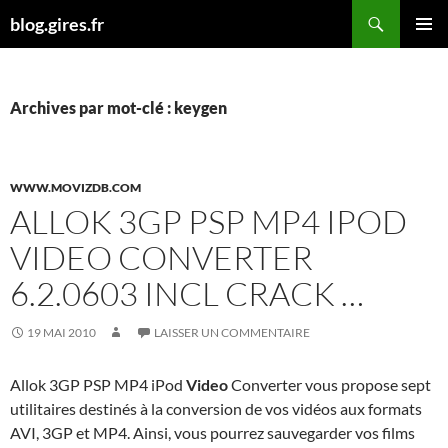
Aller
Recherche
blog.gires.fr
au
MENU
contenu
PRINCI
Archives par mot-clé : keygen
WWW.MOVIZDB.COM
ALLOK 3GP PSP MP4 IPOD
VIDEO CONVERTER
6.2.0603 INCL CRACK …
19 MAI 2010
LAISSER UN COMMENTAIRE
Allok 3GP PSP MP4 iPod
Video
Converter vous propose sept
utilitaires destinés à la conversion de vos vidéos aux formats
AVI, 3GP et MP4. Ainsi, vous pourrez sauvegarder vos films