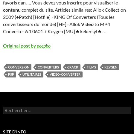
favoris dan. … Vous devez vous inscrire pour visualiser le
contenu
complet du site. Articles similaires: Allok Collection
2009 (+Patch) [Hotfile] · KING Of Converters (Tous les
convertisseurs du monde) [HF] · Allok
Video
to MP4
Converter 6.1.0601 + Keygen [MU] ♣ kekersyl ♣ . …
Original post by
peepbo
CONVERSION
CONVERTERS
CRACK
FILMS
KEYGEN
PSP
UTILITAIRES
VIDEO-CONVERTER
Rechercher :
SITE D'INFO