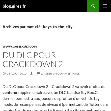
Aller
Recherche
blog.gires.fr
au
MENU
contenu
PRINCI
Archives par mot-clé : keys-to-the-city
WWW.GAMEKULT.COM
DU DLC POUR
CRACKDOWN 2
23 AOÛT 2010
LAISSER UN COMMENTAIRE
Du DLC pour Crackdown 2 – Crackdown 2 va avoir droit a du
contenu
supplementaire avec un DLC baptise Toy Box.Ce
dernier permettra aux joueurs de profiter d’un vehicle tag
mode, de recompenses de niveau 6 (permettant de flotter dans
les airs ), et du mode de triche Keys to the city permettant de