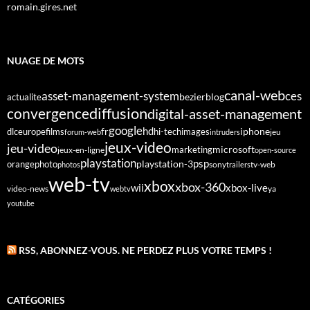
romain.gires.net
NUAGE DE MOTS
canal-web
asset-management-system
ces
bezier
blog
actualite
diffusion
convergence
digital-asset-management
google
fr
hd
dlc
europe
films
iphone
hi-tech
images
jeu
forum-web
intruders
jeux-video
jeu-video
microsoft
marketing
jeux-en-ligne
open-source
playstation
psp
orange
photo
playstation-3
sony
tv-web
photos
trailers
web-tv
xbox
xbox-360
wii
xbox-live
video-news
webtv
ya
youtube
RSS, ABONNEZ-VOUS. NE PERDEZ PLUS VOTRE TEMPS !
CATÉGORIES