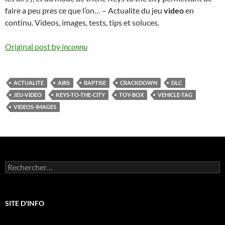
faire a peu pres ce que l’on… – Actualite du jeu
video
en
continu. Videos, images, tests, tips et soluces.
Original post by
inconnu
ACTUALITE
AIRS
BAPTISE
CRACKDOWN
DLC
JEU-VIDEO
KEYS-TO-THE-CITY
TOY-BOX
VEHICLE-TAG
VIDEOS-IMAGES
Rechercher :
SITE D'INFO