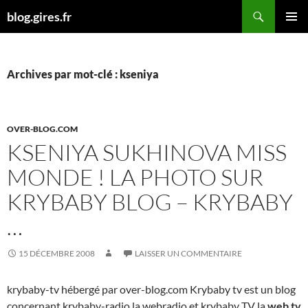
Aller
Recherche
blog.gires.fr
au
MENU
contenu
PRINCI
Archives par mot-clé : kseniya
OVER-BLOG.COM
KSENIYA SUKHINOVA MISS
MONDE ! LA PHOTO SUR
KRYBABY BLOG – KRYBABY
…
15 DÉCEMBRE 2008
LAISSER UN COMMENTAIRE
krybaby-tv hébergé par over-blog.com Krybaby tv est un blog
concernant krybaby-radio la webradio et krybaby TV la
web tv