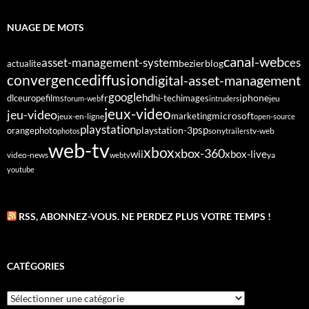
NUAGE DE MOTS
canal-web
asset-management-system
ces
bezier
blog
actualite
diffusion
convergence
digital-asset-management
google
fr
hd
dlc
europe
films
iphone
hi-tech
images
jeu
forum-web
intruders
jeux-video
jeu-video
microsoft
marketing
jeux-en-ligne
open-source
playstation
psp
orange
photo
playstation-3
sony
tv-web
photos
trailers
web-tv
xbox
xbox-360
wii
xbox-live
video-news
webtv
ya
youtube
RSS, ABONNEZ-VOUS. NE PERDEZ PLUS VOTRE TEMPS !
CATÉGORIES
Catégories