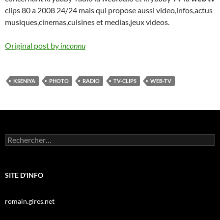
clips 80 a 2008 24/24 mais qui propose aussi video,infos,actus
musiques,cinemas,cuisines et medias,jeux videos.
Original post by
inconnu
KSENIYA
PHOTO
RADIO
TV-CLIPS
WEB-TV
Rechercher :
SITE D'INFO
romain.gires.net