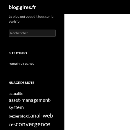
Recherche
blog.gires.fr
Aller
Le blog qui vous dit tous sur la
WebTv
au
contenu
Rechercher :
SITE D'INFO
romain.gires.net
NUAGE DE MOTS
actualite
asset-management-
system
canal-web
bezier
blog
convergence
ces