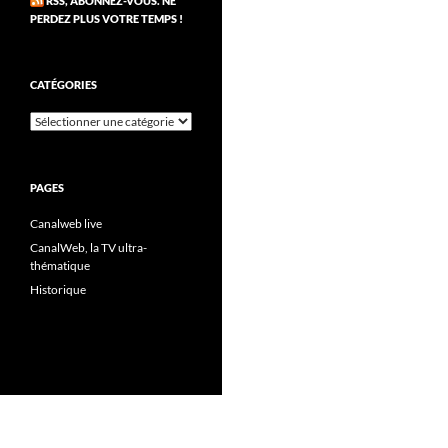
RSS, ABONNEZ-VOUS. NE
PERDEZ PLUS VOTRE TEMPS !
CATÉGORIES
Catégories
PAGES
Canalweb live
CanalWeb, la TV ultra-
thématique
Historique