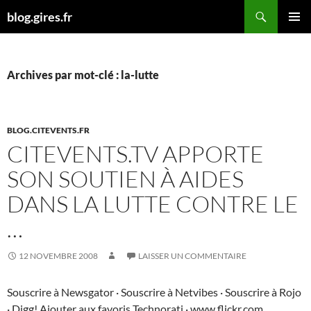
Aller
Recherche
blog.gires.fr
au
MENU
contenu
PRINCI
Archives par mot-clé : la-lutte
BLOG.CITEVENTS.FR
CITEVENTS.TV APPORTE
SON SOUTIEN À AIDES
DANS LA LUTTE CONTRE LE
…
12 NOVEMBRE 2008
LAISSER UN COMMENTAIRE
Souscrire à Newsgator · Souscrire à Netvibes · Souscrire à Rojo
· Digg! Ajouter aux favoris Technorati · www.flickr.com.