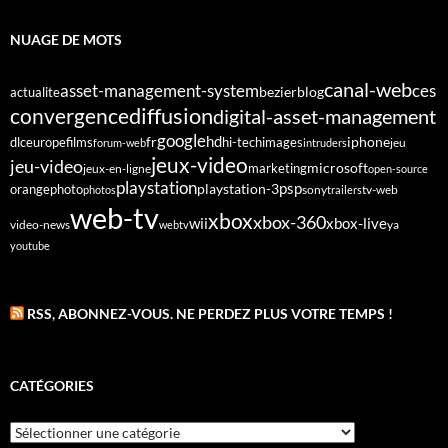
NUAGE DE MOTS
canal-web
asset-management-system
ces
bezier
blog
actualite
diffusion
convergence
digital-asset-management
google
fr
hd
dlc
europe
films
iphone
hi-tech
images
jeu
forum-web
intruders
jeux-video
jeu-video
microsoft
marketing
jeux-en-ligne
open-source
playstation
psp
orange
photo
playstation-3
sony
tv-web
photos
trailers
web-tv
xbox
xbox-360
wii
xbox-live
video-news
webtv
ya
youtube
RSS, ABONNEZ-VOUS. NE PERDEZ PLUS VOTRE TEMPS !
CATÉGORIES
Catégories