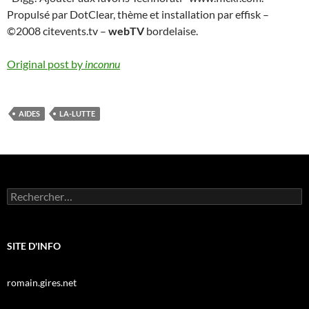
Propulsé par DotClear, thème et installation par effisk –
©2008 citevents.tv –
webTV
bordelaise.
Original post by
inconnu
AIDES
LA-LUTTE
Rechercher :
SITE D'INFO
romain.gires.net