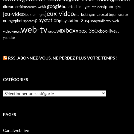
google
fr
hd
dlc
europe
films
iphone
hi-tech
images
jeu
forum-web
intruders
jeux-video
jeu-video
microsoft
marketing
jeux-en-ligne
open-source
playstation
psp
orange
photo
playstation-3
sony
tv-web
photos
trailers
web-tv
xbox
xbox-360
wii
xbox-live
video-news
webtv
ya
youtube
RSS, ABONNEZ-VOUS. NE PERDEZ PLUS VOTRE TEMPS !
CATÉGORIES
Catégories
PAGES
Canalweb live