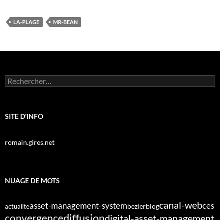
LA-PLAGE
MR-BEAN
Rechercher :
SITE D'INFO
romain.gires.net
NUAGE DE MOTS
canal-web
asset-management-system
ces
bezier
blog
actualite
diffusion
convergence
digital-asset-management