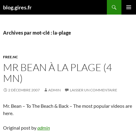
Aller
Recherche
blog.gires.fr
au
MENU
contenu
PRINCI
Archives par mot-clé : la-plage
FREE.NC
MR BEAN À LA PLAGE (4
MN)
2 DÉCEMBRE 2007
ADMIN
LAISSER UN COMMENTAIRE
Mr. Bean – To The Beach & Back – The most popular videos are
here.
Original post by
admin