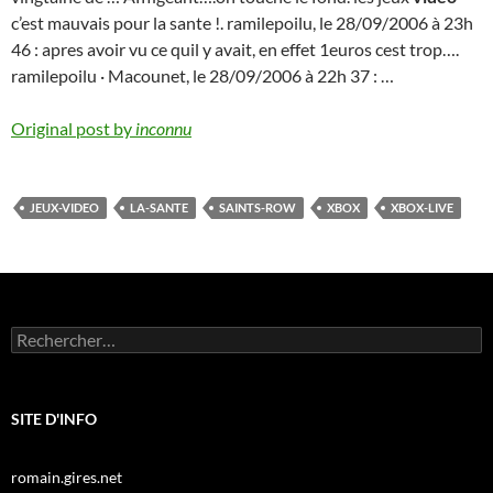
c’est mauvais pour la sante !. ramilepoilu, le 28/09/2006 à 23h
46 : apres avoir vu ce quil y avait, en effet 1euros cest trop….
ramilepoilu · Macounet, le 28/09/2006 à 22h 37 : …
Original post by
inconnu
JEUX-VIDEO
LA-SANTE
SAINTS-ROW
XBOX
XBOX-LIVE
Rechercher :
SITE D'INFO
romain.gires.net