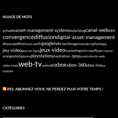
NUAGE DE MOTS
canal-web
asset-management-system
ces
bezier
blog
actualite
diffusion
convergence
digital-asset-management
google
fr
hd
dlc
europe
films
iphone
hi-tech
images
jeu
forum-web
intruders
jeux-video
jeu-video
microsoft
marketing
jeux-en-ligne
open-source
playstation
psp
orange
photo
playstation-3
sony
tv-web
photos
trailers
web-tv
xbox
xbox-360
wii
xbox-live
video-news
webtv
ya
youtube
RSS, ABONNEZ-VOUS. NE PERDEZ PLUS VOTRE TEMPS !
CATÉGORIES