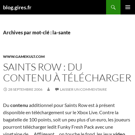
Aller
Recherche
blog.gires.fr
au
MENU
contenu
PRINCI
Archives par mot-clé : la-sante
WWW.GAMEKULT.COM
SAINTS ROW : DU
CONTENU À TÉLÉCHARGER
28 SEPTEMBRE 2006
LAISSER UN COMMENTAIRE
Du
contenu
additionnel pour Saints Row est à présent
disponible en téléchargement sur le Xbox Live. Contre la
bagatelle de 100 points, soit un peu plus d’un euro, les joueurs
pourront télécharger ledit Funky Fresh Pack avec une
vingtaine de … Affligeant….on touche le fond. les jeux
video