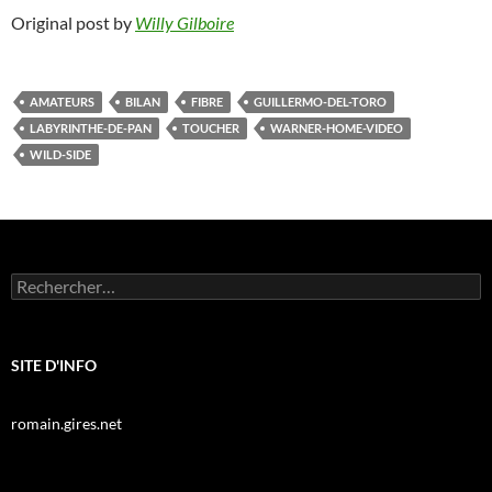
Original post by
Willy Gilboire
AMATEURS
BILAN
FIBRE
GUILLERMO-DEL-TORO
LABYRINTHE-DE-PAN
TOUCHER
WARNER-HOME-VIDEO
WILD-SIDE
Rechercher :
SITE D'INFO
romain.gires.net