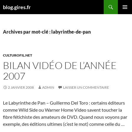
Aller
Recherche
blog.gires.fr
au
MENU
contenu
PRINCI
Archives par mot-clé : labyrinthe-de-pan
CULTUROFIL.NET
BILAN VIDÉO DE L’ANNÉE
2007
2 JANVIER 2008
ADMIN
LAISSER UN COMMENTAIRE
Le Labyrinthe de Pan – Guillermo Del Toro : certains éditeurs
comme Wild Side ou Warner Home Video savent toucher la
fibre fétichiste des amateurs de DVD. Quand nous voyons par
exemple, des éditions ultimes (c’est le mot) comme celle du …