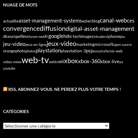
NUAGE DE MOTS
canal-web
asset-management-system
ces
bezier
blog
actualite
diffusion
convergence
digital-asset-management
google
fr
hd
dlc
europe
films
iphone
hi-tech
images
jeu
forum-web
intruders
jeux-video
jeu-video
microsoft
marketing
jeux-en-ligne
open-source
playstation
psp
orange
photo
playstation-3
sony
tv-web
photos
trailers
web-tv
xbox
xbox-360
wii
xbox-live
video-news
webtv
ya
youtube
RSS, ABONNEZ-VOUS. NE PERDEZ PLUS VOTRE TEMPS !
CATÉGORIES
Catégories