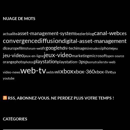
NUAGE DE MOTS
canal-web
asset-management-system
ces
bezier
blog
actualite
diffusion
convergence
digital-asset-management
google
fr
hd
dlc
europe
films
iphone
hi-tech
images
jeu
forum-web
intruders
jeux-video
jeu-video
microsoft
marketing
jeux-en-ligne
open-source
playstation
psp
orange
photo
playstation-3
sony
tv-web
photos
trailers
web-tv
xbox
xbox-360
wii
xbox-live
video-news
webtv
ya
youtube
RSS, ABONNEZ-VOUS. NE PERDEZ PLUS VOTRE TEMPS !
CATÉGORIES