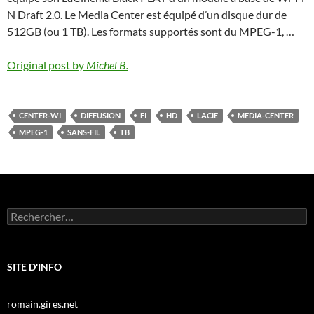
N Draft 2.0. Le Media Center est équipé d’un disque dur de
512GB (ou 1 TB). Les formats supportés sont du MPEG-1, …
Original post by
Michel B.
CENTER-WI
DIFFUSION
FI
HD
LACIE
MEDIA-CENTER
MPEG-1
SANS-FIL
TB
Rechercher :
SITE D'INFO
romain.gires.net