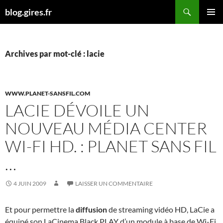
Aller
Recherche
blog.gires.fr
au
MENU
contenu
PRINCI
Archives par mot-clé : lacie
WWW.PLANET-SANSFIL.COM
LACIE DÉVOILE UN
NOUVEAU MÉDIA CENTER
WI-FI HD. : PLANET SANS FIL
…
4 JUIN 2009
LAISSER UN COMMENTAIRE
Et pour permettre la
diffusion
de streaming vidéo HD, LaCie a
équipé son LaCinema Black PLAY d’un module à base de Wi-Fi