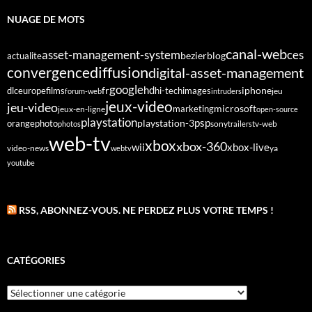
NUAGE DE MOTS
canal-web
asset-management-system
ces
bezier
blog
actualite
diffusion
convergence
digital-asset-management
google
fr
hd
dlc
europe
films
iphone
hi-tech
images
jeu
forum-web
intruders
jeux-video
jeu-video
microsoft
marketing
jeux-en-ligne
open-source
playstation
psp
orange
photo
playstation-3
sony
tv-web
photos
trailers
web-tv
xbox
xbox-360
wii
xbox-live
video-news
webtv
ya
youtube
RSS, ABONNEZ-VOUS. NE PERDEZ PLUS VOTRE TEMPS !
CATÉGORIES
Catégories