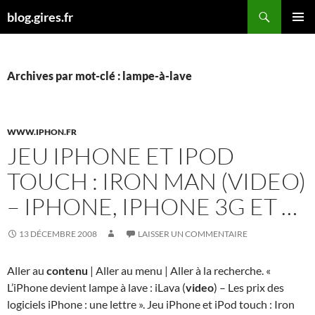
Aller
Recherche
blog.gires.fr
au
MENU
contenu
PRINCI
Archives par mot-clé : lampe-à-lave
WWW.IPHON.FR
JEU IPHONE ET IPOD
TOUCH : IRON MAN (VIDEO)
– IPHONE, IPHONE 3G ET …
13 DÉCEMBRE 2008
LAISSER UN COMMENTAIRE
Aller au
contenu
| Aller au menu | Aller à la recherche. «
L’iPhone devient lampe à lave : iLava (
video
) – Les prix des
logiciels iPhone : une lettre ». Jeu iPhone et iPod touch : Iron