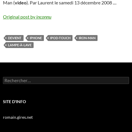
Man (
video
). Par Laurent le samedi 13 décembre 2008
…
Original post by
inconnu
DEVIENT
IPHONE
IPOD-TOUCH
IRON-MAN
LAMPE-À-LAVE
Rechercher :
SITE D'INFO
romain.gires.net