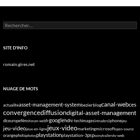
Rechercher :
SITE D'INFO
romain.gires.net
NUAGE DE MOTS
canal-web
asset-management-system
ces
bezier
blog
actualite
diffusion
convergence
digital-asset-management
google
fr
hd
dlc
europe
films
iphone
hi-tech
images
jeu
forum-web
intruders
jeux-video
jeu-video
microsoft
marketing
jeux-en-ligne
open-source
playstation
psp
orange
photo
playstation-3
sony
tv-web
photos
trailers