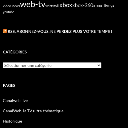
web-tv
xbox
xbox-360
wii
xbox-live
video-news
webtv
ya
youtube
RSS, ABONNEZ-VOUS. NE PERDEZ PLUS VOTRE TEMPS !
CATÉGORIES
Catégories
PAGES
Canalweb live
CanalWeb, la TV ultra-thématique
Historique