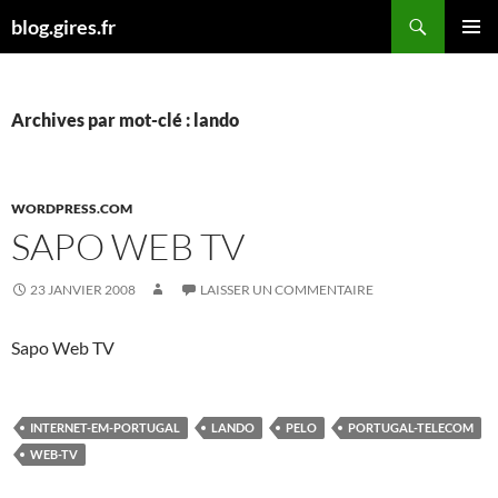
Aller
Recherche
blog.gires.fr
au
MENU
contenu
PRINCI
Archives par mot-clé : lando
WORDPRESS.COM
SAPO WEB TV
23 JANVIER 2008
LAISSER UN COMMENTAIRE
Sapo Web TV
INTERNET-EM-PORTUGAL
LANDO
PELO
PORTUGAL-TELECOM
WEB-TV