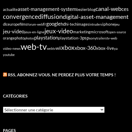
canal-web
asset-management-system
ces
bezier
blog
actualite
diffusion
convergence
digital-asset-management
google
fr
hd
dlc
europe
films
iphone
hi-tech
images
jeu
forum-web
intruders
jeux-video
jeu-video
microsoft
marketing
jeux-en-ligne
open-source
playstation
psp
orange
photo
playstation-3
sony
tv-web
photos
trailers
web-tv
xbox
xbox-360
wii
xbox-live
video-news
webtv
ya
youtube
RSS, ABONNEZ-VOUS. NE PERDEZ PLUS VOTRE TEMPS !
CATÉGORIES
Catégories
PAGES