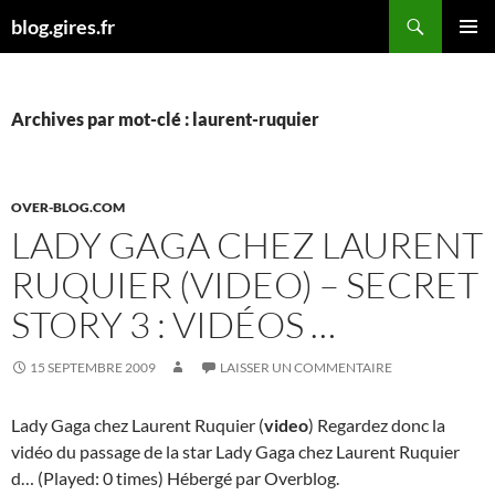
Aller
Recherche
blog.gires.fr
au
MENU
contenu
PRINCI
Archives par mot-clé : laurent-ruquier
OVER-BLOG.COM
LADY GAGA CHEZ LAURENT
RUQUIER (VIDEO) – SECRET
STORY 3 : VIDÉOS …
15 SEPTEMBRE 2009
LAISSER UN COMMENTAIRE
Lady Gaga chez Laurent Ruquier (
video
) Regardez donc la
vidéo du passage de la star Lady Gaga chez Laurent Ruquier
d… (Played: 0 times) Hébergé par Overblog.