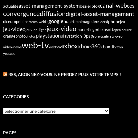
canal-web
asset-management-system
ces
bezier
blog
actualite
diffusion
convergence
digital-asset-management
google
fr
hd
dlc
europe
films
iphone
hi-tech
images
jeu
forum-web
intruders
jeux-video
jeu-video
microsoft
marketing
jeux-en-ligne
open-source
playstation
psp
orange
photo
playstation-3
sony
tv-web
photos
trailers
web-tv
xbox
xbox-360
wii
xbox-live
video-news
webtv
ya
youtube
RSS, ABONNEZ-VOUS. NE PERDEZ PLUS VOTRE TEMPS !
CATÉGORIES
Catégories
PAGES