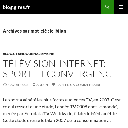
Aller
Recherche
blog.gires.fr
au
MENU
contenu
PRINCI
Archives par mot-clé : le-bilan
BLOG.CYBERJOURNALISME.NET
TÉLÉVISION-INTERNET:
SPORT ET CONVERGENCE
1 AVRIL 2008
ADMIN
LAISSER UN COMMENTAIRE
Le sport a généré les plus fortes audiences
TV
, en 2007. C’est
ce qui ressort d’une étude, L’année
TV
2008 dans le monde“,
menée par Eurodata
TV
Worldwide, filiale de Médiamétrie.
Cette étude dresse le bilan 2007 de la consommation
…