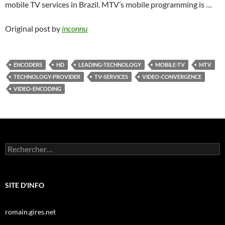
mobile TV services in Brazil. MTV’s mobile programming is …
Original post by
inconnu
ENCODERS
HD
LEADING-TECHNOLOGY
MOBILE-TV
MTV
TECHNOLOGY-PROVIDER
TV-SERVICES
VIDEO-CONVERGENCE
VIDEO-ENCODING
Rechercher :
SITE D'INFO
romain.gires.net