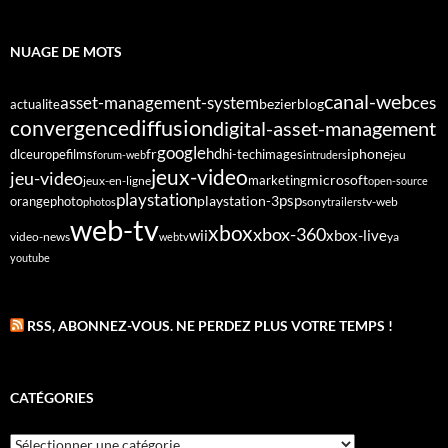
NUAGE DE MOTS
canal-web
asset-management-system
ces
bezier
blog
actualite
diffusion
convergence
digital-asset-management
google
fr
hd
dlc
europe
films
iphone
hi-tech
images
jeu
forum-web
intruders
jeux-video
jeu-video
microsoft
marketing
jeux-en-ligne
open-source
playstation
psp
orange
photo
playstation-3
sony
tv-web
photos
trailers
web-tv
xbox
xbox-360
wii
xbox-live
video-news
webtv
ya
youtube
RSS, ABONNEZ-VOUS. NE PERDEZ PLUS VOTRE TEMPS !
CATÉGORIES
Catégories