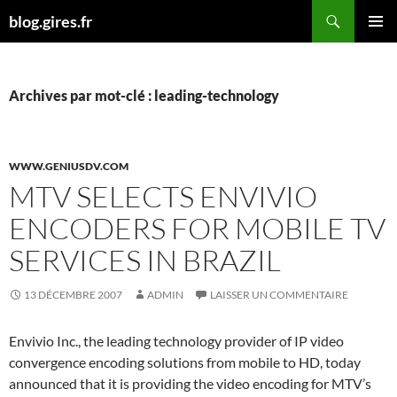
Aller
Recherche
blog.gires.fr
au
MENU
contenu
PRINCI
Archives par mot-clé : leading-technology
WWW.GENIUSDV.COM
MTV SELECTS ENVIVIO
ENCODERS FOR MOBILE TV
SERVICES IN BRAZIL
13 DÉCEMBRE 2007
ADMIN
LAISSER UN COMMENTAIRE
Envivio Inc., the leading technology provider of IP video
convergence encoding solutions from mobile to HD, today
announced that it is providing the video encoding for MTV’s