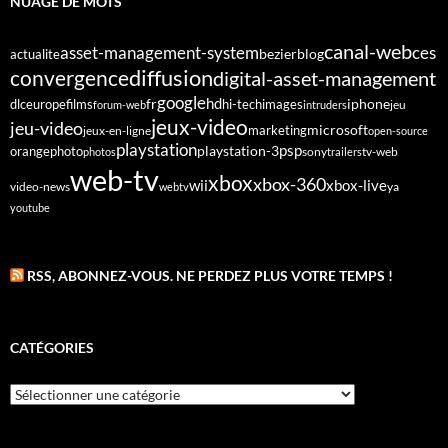
NUAGE DE MOTS
canal-web
asset-management-system
ces
bezier
blog
actualite
diffusion
convergence
digital-asset-management
google
fr
hd
dlc
europe
films
iphone
hi-tech
images
jeu
forum-web
intruders
jeux-video
jeu-video
microsoft
marketing
jeux-en-ligne
open-source
playstation
psp
orange
photo
playstation-3
sony
tv-web
photos
trailers
web-tv
xbox
xbox-360
wii
xbox-live
video-news
webtv
ya
youtube
RSS, ABONNEZ-VOUS. NE PERDEZ PLUS VOTRE TEMPS !
CATÉGORIES
Catégories