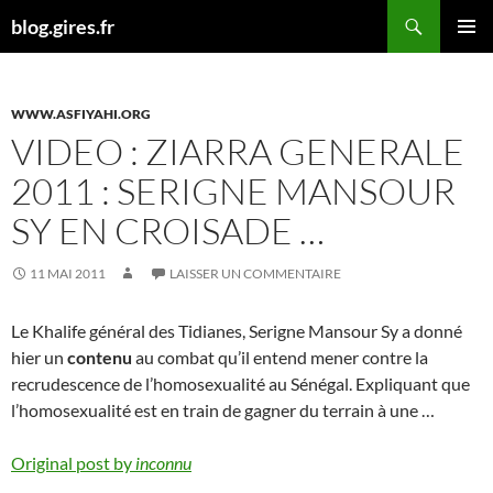
Aller
Recherche
blog.gires.fr
au
MENU
contenu
PRINCI
WWW.ASFIYAHI.ORG
VIDEO : ZIARRA GENERALE
2011 : SERIGNE MANSOUR
SY EN CROISADE …
11 MAI 2011
LAISSER UN COMMENTAIRE
Le Khalife général des Tidianes, Serigne Mansour Sy a donné
hier un
contenu
au combat qu’il entend mener contre la
recrudescence de l’homosexualité au Sénégal. Expliquant que
l’homosexualité est en train de gagner du terrain à une …
Original post by
inconnu