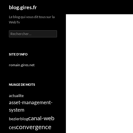
Recherche
blog.gires.fr
Aller
Le blog qui vous dit tous sur la
WebTv
au
contenu
Rechercher :
SITE D'INFO
romain.gires.net
NUAGE DE MOTS
actualite
asset-management-
system
canal-web
bezier
blog
convergence
ces