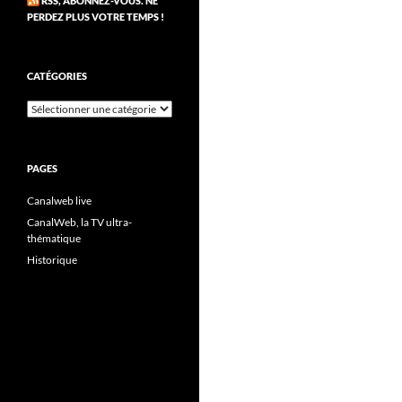
RSS, ABONNEZ-VOUS. NE
PERDEZ PLUS VOTRE TEMPS !
CATÉGORIES
Catégories
PAGES
Canalweb live
CanalWeb, la TV ultra-
thématique
Historique