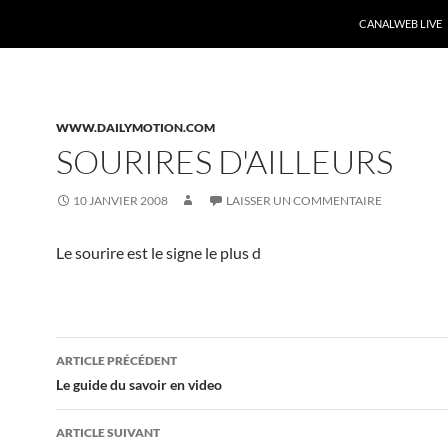
CANALWEB LIVE
WWW.DAILYMOTION.COM
SOURIRES D'AILLEURS
10 JANVIER 2008
LAISSER UN COMMENTAIRE
Le sourire est le signe le plus d
Navigation
ARTICLE PRÉCÉDENT
des
Le guide du savoir en video
articles
ARTICLE SUIVANT