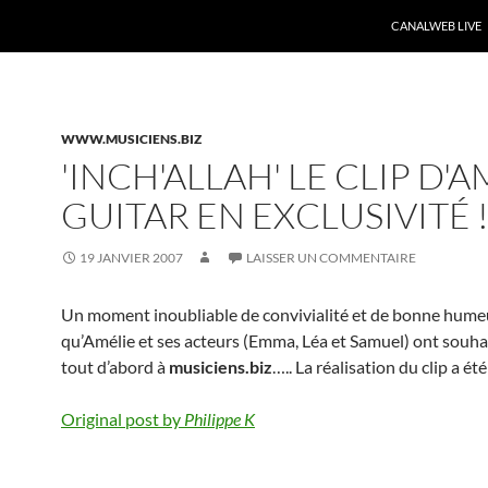
CANALWEB LIVE
WWW.MUSICIENS.BIZ
'INCH'ALLAH' LE CLIP D'A
GUITAR EN EXCLUSIVITÉ 
19 JANVIER 2007
LAISSER UN COMMENTAIRE
Un moment inoubliable de convivialité et de bonne hume
qu’Amélie et ses acteurs (Emma, Léa et Samuel) ont souha
tout d’abord à
musiciens.biz
….. La réalisation du clip a é
Original post by
Philippe K