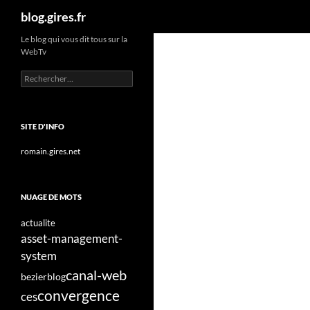
Recherche
blog.gires.fr
Aller
Le blog qui vous dit tous sur la
WebTv
au
contenu
Rechercher :
SITE D'INFO
romain.gires.net
NUAGE DE MOTS
actualite
asset-management-
system
canal-web
bezier
blog
convergence
ces