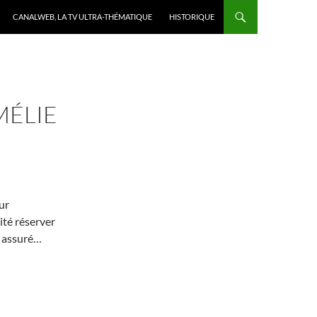
CANALWEB, LA TV ULTRA-THÉMATIQUE
HISTORIQUE
MÉLIE
!
ur
ité réserver
té assuré…