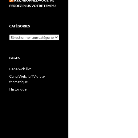
RSS, ABONNEZ-VOUS. NE
PERDEZ PLUS VOTRE TEMPS !
CATÉGORIES
Catégories
PAGES
Canalweb live
CanalWeb, la TV ultra-
thématique
Historique