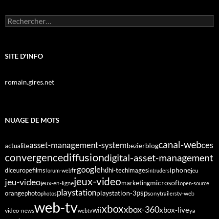
Rechercher :
SITE D'INFO
romain.gires.net
NUAGE DE MOTS
canal-web
asset-management-system
ces
bezier
blog
actualite
diffusion
convergence
digital-asset-management
google
fr
hd
dlc
europe
films
iphone
hi-tech
images
jeu
forum-web
intruders
jeux-video
jeu-video
microsoft
marketing
jeux-en-ligne
open-source
playstation
psp
orange
photo
playstation-3
sony
tv-web
photos
trailers
web-tv
xbox
xbox-360
wii
xbox-live
video-news
webtv
ya