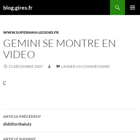
Aller
Recherche
blog.gires.fr
au
MENU
contenu
PRINCI
WWW.SUPERMAN-LEGEND.FR
GEMINI SE MONTRE EN
VIDEO
15 DÉCEMBRE 2007
LAISSER UN COMMENTAIRE
L’
Navigation
ARTICLE PRÉCÉDENT
des
diditforthelulz
articles
ARTICLE SUIVANT