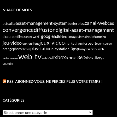
NUAGE DE MOTS
canal-web
asset-management-system
ces
bezier
blog
actualite
diffusion
convergence
digital-asset-management
google
fr
hd
dlc
europe
films
iphone
hi-tech
images
jeu
forum-web
intruders
jeux-video
jeu-video
microsoft
marketing
jeux-en-ligne
open-source
playstation
psp
orange
photo
playstation-3
sony
tv-web
photos
trailers
web-tv
xbox
xbox-360
wii
xbox-live
video-news
webtv
ya
youtube
RSS, ABONNEZ-VOUS. NE PERDEZ PLUS VOTRE TEMPS !
CATÉGORIES
Catégories