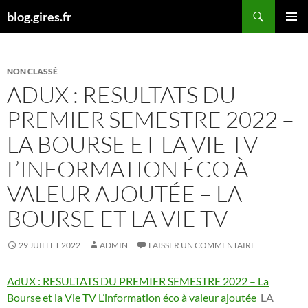
Aller
Recherche
blog.gires.fr
au
MENU
contenu
PRINCI
NON CLASSÉ
ADUX : RESULTATS DU
PREMIER SEMESTRE 2022 –
LA BOURSE ET LA VIE TV
L’INFORMATION ÉCO À
VALEUR AJOUTÉE – LA
BOURSE ET LA VIE TV
29 JUILLET 2022
ADMIN
LAISSER UN COMMENTAIRE
AdUX : RESULTATS DU PREMIER SEMESTRE 2022 – La
Bourse et la Vie TV L’information éco à valeur ajoutée
LA