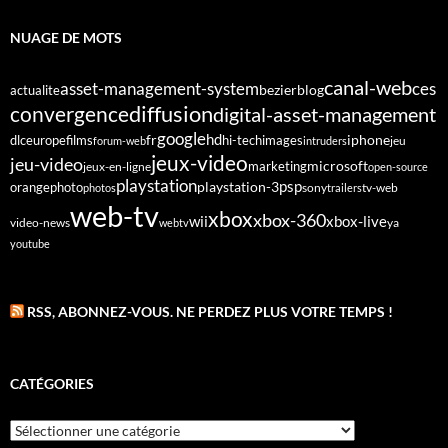
NUAGE DE MOTS
canal-web
asset-management-system
ces
bezier
blog
actualite
diffusion
convergence
digital-asset-management
google
fr
hd
dlc
europe
films
iphone
hi-tech
images
jeu
forum-web
intruders
jeux-video
jeu-video
microsoft
marketing
jeux-en-ligne
open-source
playstation
psp
orange
photo
playstation-3
sony
tv-web
photos
trailers
web-tv
xbox
xbox-360
wii
xbox-live
video-news
webtv
ya
youtube
RSS, ABONNEZ-VOUS. NE PERDEZ PLUS VOTRE TEMPS !
CATÉGORIES
Catégories