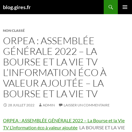
Aller
Recherche
blog.gires.fr
au
MENU
contenu
PRINCI
NON CLASSÉ
ORPEA : ASSEMBLÉE
GÉNÉRALE 2022 – LA
BOURSE ET LA VIE TV
L’INFORMATION ÉCO À
VALEUR AJOUTÉE – LA
BOURSE ET LA VIE TV
28 JUILLET 2022
ADMIN
LAISSER UN COMMENTAIRE
ORPEA : ASSEMBLÉE GÉNÉRALE 2022 – La Bourse et la Vie
TV L’information éco à valeur ajoutée
LA BOURSE ET LA VIE