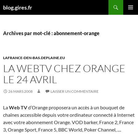
Aller
Recherche
blog.gires.fr
au
MENU
contenu
PRINCI
Archives par mot-clé : abonnement-orange
LAFRANCE-DEN-BAS.DEPLAINE.EU
LA WEBTV CHEZ ORANGE
LE 24 AVRIL
26 MARS 2008
LAISSER UN COMMENTAIRE
La
Web TV
d’Orange proposera un accès à un bouquet de
chaînes accessible depuis votre ordinateur connecté à Internet
avec votre abonnement Orange. VOD barker, France 2, France
3, Orange Sport, France 5, BBC World, Poker Channel,
…