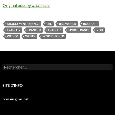
Original post by
webmaster
ABONNEMENT-ORANGE
BBC
BBC-WORLD
BOUQUET
FRANCE-2
FRANCE-3
FRANCE-5
SPORT-FRANCE
VOD
WEB-TV
WEBTV
WORLD-POKER
Rechercher :
SITE D'INFO
romain.gires.net