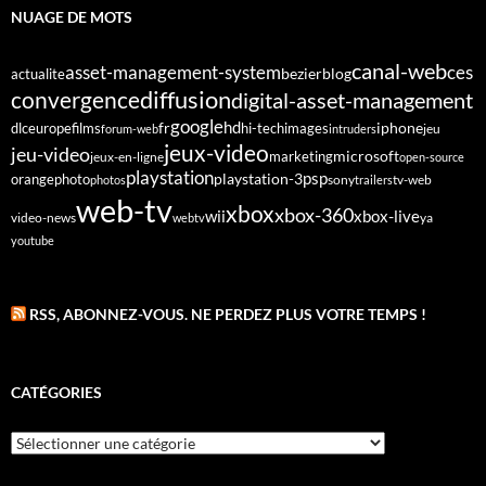
NUAGE DE MOTS
canal-web
asset-management-system
ces
bezier
blog
actualite
diffusion
convergence
digital-asset-management
google
fr
hd
dlc
europe
films
iphone
hi-tech
images
jeu
forum-web
intruders
jeux-video
jeu-video
microsoft
marketing
jeux-en-ligne
open-source
playstation
psp
orange
photo
playstation-3
sony
tv-web
photos
trailers
web-tv
xbox
xbox-360
wii
xbox-live
video-news
webtv
ya
youtube
RSS, ABONNEZ-VOUS. NE PERDEZ PLUS VOTRE TEMPS !
CATÉGORIES
Catégories