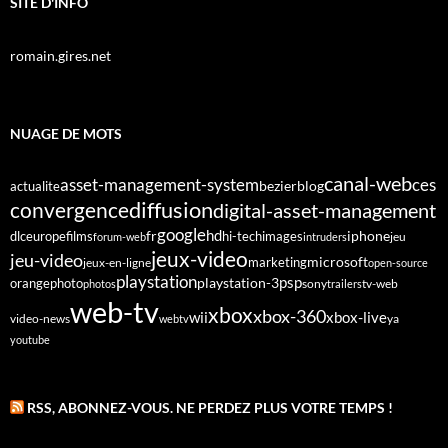
SITE D'INFO
romain.gires.net
NUAGE DE MOTS
canal-web
asset-management-system
ces
bezier
blog
actualite
diffusion
convergence
digital-asset-management
google
fr
hd
dlc
europe
films
iphone
hi-tech
images
jeu
forum-web
intruders
jeux-video
jeu-video
microsoft
marketing
jeux-en-ligne
open-source
playstation
psp
orange
photo
playstation-3
sony
tv-web
photos
trailers
web-tv
xbox
xbox-360
wii
xbox-live
video-news
webtv
ya
youtube
RSS, ABONNEZ-VOUS. NE PERDEZ PLUS VOTRE TEMPS !