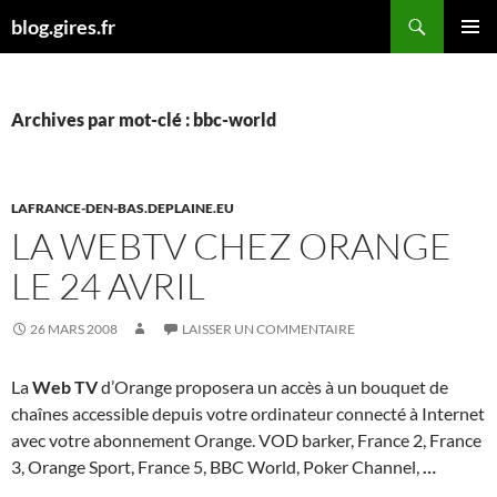
Aller
Recherche
blog.gires.fr
au
MENU
contenu
PRINCI
Archives par mot-clé : bbc-world
LAFRANCE-DEN-BAS.DEPLAINE.EU
LA WEBTV CHEZ ORANGE
LE 24 AVRIL
26 MARS 2008
LAISSER UN COMMENTAIRE
La
Web TV
d’Orange proposera un accès à un bouquet de
chaînes accessible depuis votre ordinateur connecté à Internet
avec votre abonnement Orange. VOD barker, France 2, France
3, Orange Sport, France 5, BBC World, Poker Channel,
…