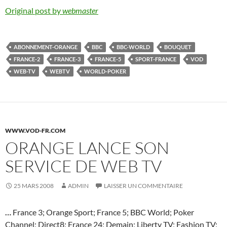
Original post by
webmaster
ABONNEMENT-ORANGE
BBC
BBC-WORLD
BOUQUET
FRANCE-2
FRANCE-3
FRANCE-5
SPORT-FRANCE
VOD
WEB-TV
WEBTV
WORLD-POKER
WWW.VOD-FR.COM
ORANGE LANCE SON
SERVICE DE WEB TV
25 MARS 2008
ADMIN
LAISSER UN COMMENTAIRE
…
France 3; Orange Sport; France 5; BBC World; Poker
Channel; Direct8; France 24; Demain; Liberty TV; Fashion TV;