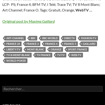
LCP- PS; France 4; BFM TV; I Telé; Trace TV; TV 8 Mont Blanc;
Art Channel; France O. Tags: Gratuit, Orange,
WebTV
…
Original post by
Maxime Gaillard
ART-CHANNEL
BBC
BBC-WORLD
DIRECT8
FASHION-TV
FRANCE-24
FRANCE-3
FRANCE-4
FRANCE-5
GAILLARD
LIBERTY-TV
MONT-BLANC
ORANGE
SPORT-FRANCE
TV-8-MONT-BLANC
TV-FRANCE
TV-TV
WEB-TV
WORLD-POKER
Rechercher :