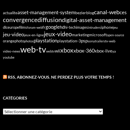
canal-web
asset-management-system
ces
bezier
blog
actualite
diffusion
convergence
digital-asset-management
google
fr
hd
dlc
europe
films
iphone
hi-tech
images
jeu
forum-web
intruders
jeux-video
jeu-video
microsoft
marketing
jeux-en-ligne
open-source
playstation
psp
orange
photo
playstation-3
sony
tv-web
photos
trailers
web-tv
xbox
xbox-360
wii
xbox-live
video-news
webtv
ya
youtube
RSS, ABONNEZ-VOUS. NE PERDEZ PLUS VOTRE TEMPS !
CATÉGORIES
Catégories