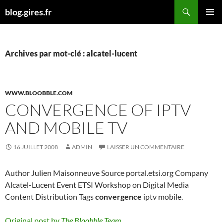
Aller
Recherche
blog.gires.fr
au
MENU
contenu
PRINCI
Archives par mot-clé : alcatel-lucent
WWW.BLOOBBLE.COM
CONVERGENCE OF IPTV
AND MOBILE TV
16 JUILLET 2008
ADMIN
LAISSER UN COMMENTAIRE
Author Julien Maisonneuve Source portal.etsi.org Company
Alcatel-Lucent Event ETSI Workshop on Digital Media
Content Distribution Tags
convergence
iptv mobile.
Original post by
The Bloobble Team