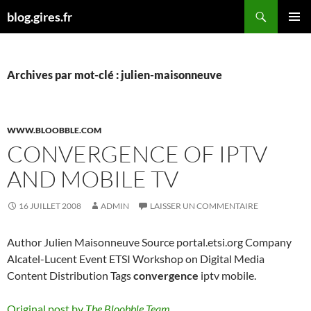
Aller
Recherche
blog.gires.fr
au
MENU
contenu
PRINCI
Archives par mot-clé : julien-maisonneuve
WWW.BLOOBBLE.COM
CONVERGENCE OF IPTV
AND MOBILE TV
16 JUILLET 2008
ADMIN
LAISSER UN COMMENTAIRE
Author Julien Maisonneuve Source portal.etsi.org Company
Alcatel-Lucent Event ETSI Workshop on Digital Media
Content Distribution Tags
convergence
iptv mobile.
Original post by
The Bloobble Team