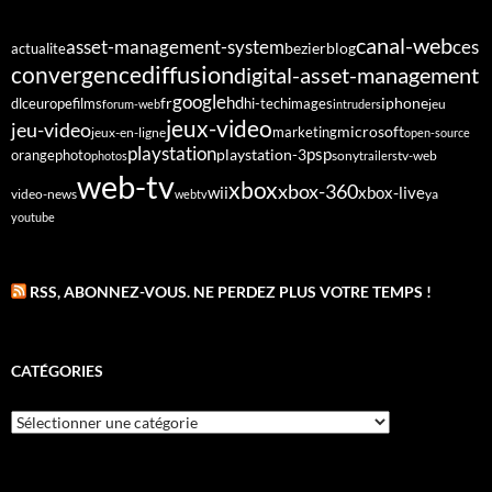
canal-web
asset-management-system
ces
bezier
blog
actualite
diffusion
convergence
digital-asset-management
google
fr
hd
dlc
europe
films
iphone
hi-tech
images
jeu
forum-web
intruders
jeux-video
jeu-video
microsoft
marketing
jeux-en-ligne
open-source
playstation
psp
orange
photo
playstation-3
sony
tv-web
photos
trailers
web-tv
xbox
xbox-360
wii
xbox-live
video-news
webtv
ya
youtube
RSS, ABONNEZ-VOUS. NE PERDEZ PLUS VOTRE TEMPS !
CATÉGORIES
Catégories