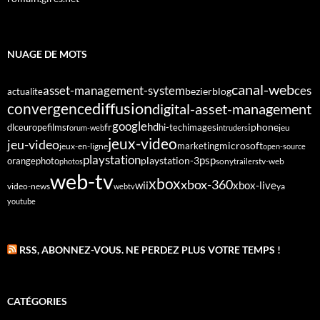
NUAGE DE MOTS
canal-web
asset-management-system
ces
bezier
blog
actualite
diffusion
convergence
digital-asset-management
google
fr
hd
dlc
europe
films
iphone
hi-tech
images
jeu
forum-web
intruders
jeux-video
jeu-video
microsoft
marketing
jeux-en-ligne
open-source
playstation
psp
orange
photo
playstation-3
sony
tv-web
photos
trailers
web-tv
xbox
xbox-360
wii
xbox-live
video-news
webtv
ya
youtube
RSS, ABONNEZ-VOUS. NE PERDEZ PLUS VOTRE TEMPS !
CATÉGORIES