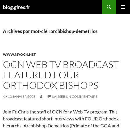
Aller
Recherche
blog.gires.fr
au
MENU
contenu
PRINCI
Archives par mot-clé : archbishop-demetrios
WWW.MYOCN.NET
OCN WEB TV BROADCAST
FEATURED FOUR
ORTHODOX BISHOPS
13 JANVIER 2008
LAISSER UN COMMENTAIRE
Join Fr. Chris the staff of OCN for a Web TV program. This
broadcast featured short interviews with FOUR Orthodox
hierarchs: Archbishop Demetrios (Primate of the GOA and