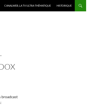
CANALWEB, LA TV ULTRA-THÉMATIQUE
HISTORIQUE
T
ODOX
s broadcast
: