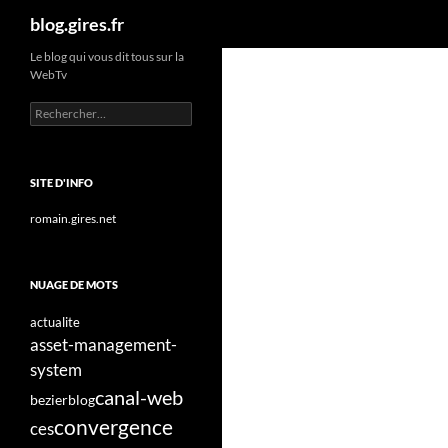
Recherche
blog.gires.fr
Aller
Le blog qui vous dit tous sur la
WebTv
au
contenu
Rechercher :
SITE D'INFO
romain.gires.net
NUAGE DE MOTS
actualite
asset-management-
system
canal-web
bezier
blog
convergence
ces