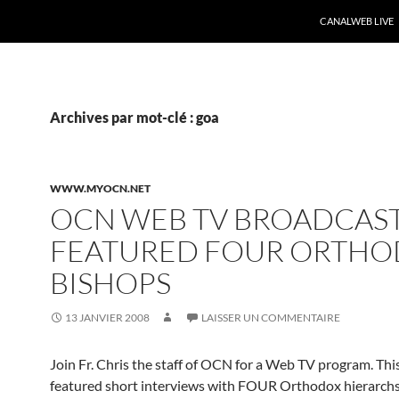
CANALWEB LIVE
Archives par mot-clé : goa
WWW.MYOCN.NET
OCN WEB TV BROADCAS
FEATURED FOUR ORTH
BISHOPS
13 JANVIER 2008
LAISSER UN COMMENTAIRE
Join Fr. Chris the staff of OCN for a Web TV program. Thi
featured short interviews with FOUR Orthodox hierarchs