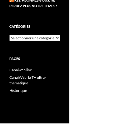
RSS, ABONNEZ-VOUS. NE
PERDEZ PLUS VOTRE TEMPS !
CATÉGORIES
Catégories
PAGES
Canalweb live
CanalWeb, la TV ultra-
thématique
Historique