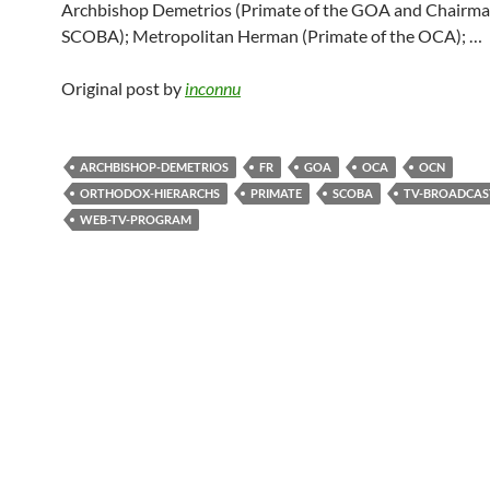
Archbishop Demetrios (Primate of the GOA and Chairma
SCOBA); Metropolitan Herman (Primate of the OCA); …
Original post by
inconnu
ARCHBISHOP-DEMETRIOS
FR
GOA
OCA
OCN
ORTHODOX-HIERARCHS
PRIMATE
SCOBA
TV-BROADCAS
WEB-TV-PROGRAM