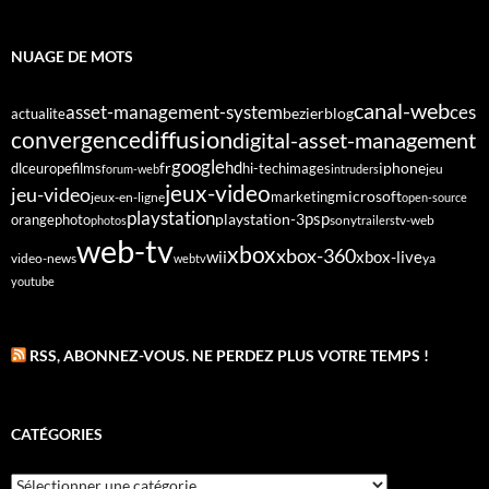
NUAGE DE MOTS
canal-web
asset-management-system
ces
bezier
blog
actualite
diffusion
convergence
digital-asset-management
google
fr
hd
dlc
europe
films
iphone
hi-tech
images
jeu
forum-web
intruders
jeux-video
jeu-video
microsoft
marketing
jeux-en-ligne
open-source
playstation
psp
orange
photo
playstation-3
sony
tv-web
photos
trailers
web-tv
xbox
xbox-360
wii
xbox-live
video-news
webtv
ya
youtube
RSS, ABONNEZ-VOUS. NE PERDEZ PLUS VOTRE TEMPS !
CATÉGORIES
Catégories