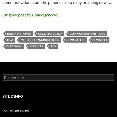
communications tool the paper uses to relay breaking news
…
Original post by
ConvergenceNL
BREAKING-NEWS
COLLABORATION
COMMUNICATIONS-TOOL
IFRA
MOBILE-COMMUNICATIONS
NEWSPAPERS
NEWSPLEX
SHELBY-NC
STAR-CAR
TCN
Rechercher :
SITE D'INFO
romain.gires.net