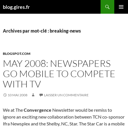
Aller
Recherche
blog.gires.fr
au
MENU
contenu
PRINCI
Archives par mot-clé : breaking-news
BLOGSPOT.COM
MAY 2008: NEWSPAPERS
GO MOBILE TO COMPETE
WITH TV
10 MAI 2008
LAISSER UN COMMENTAIRE
We at The
Convergence
Newsletter would be remiss to
ignore an exciting new collaboration between TCN co-sponsor
Ifra Newsplex and the Shelby, NC, Star. The Star Car is a mobile