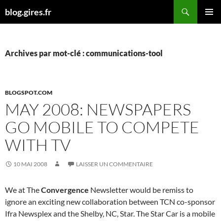
Aller
Recherche
blog.gires.fr
au
MENU
contenu
PRINCI
Archives par mot-clé : communications-tool
BLOGSPOT.COM
MAY 2008: NEWSPAPERS
GO MOBILE TO COMPETE
WITH TV
10 MAI 2008
LAISSER UN COMMENTAIRE
We at The
Convergence
Newsletter would be remiss to
ignore an exciting new collaboration between TCN co-sponsor
Ifra Newsplex and the Shelby, NC, Star. The Star Car is a mobile