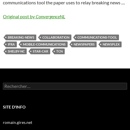
communications tool the paper uses to relay breaking news
…
Original post by
ConvergenceNL
BREAKING-NEWS
COLLABORATION
COMMUNICATIONS-TOOL
IFRA
MOBILE-COMMUNICATIONS
NEWSPAPERS
NEWSPLEX
SHELBY-NC
STAR-CAR
TCN
Rechercher :
SITE D'INFO
romain.gires.net