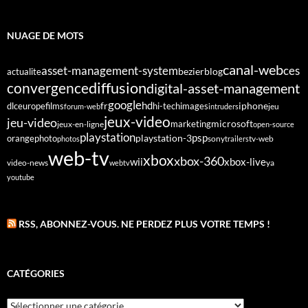
NUAGE DE MOTS
canal-web
asset-management-system
ces
bezier
blog
actualite
diffusion
convergence
digital-asset-management
google
fr
hd
dlc
europe
films
iphone
hi-tech
images
jeu
forum-web
intruders
jeux-video
jeu-video
microsoft
marketing
jeux-en-ligne
open-source
playstation
psp
orange
photo
playstation-3
sony
tv-web
photos
trailers
web-tv
xbox
xbox-360
wii
xbox-live
video-news
webtv
ya
youtube
RSS, ABONNEZ-VOUS. NE PERDEZ PLUS VOTRE TEMPS !
CATÉGORIES
Catégories