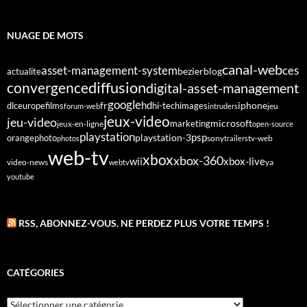
NUAGE DE MOTS
canal-web
asset-management-system
ces
bezier
blog
actualite
diffusion
convergence
digital-asset-management
google
fr
hd
dlc
europe
films
iphone
hi-tech
images
jeu
forum-web
intruders
jeux-video
jeu-video
microsoft
marketing
jeux-en-ligne
open-source
playstation
psp
orange
photo
playstation-3
sony
tv-web
photos
trailers
web-tv
xbox
xbox-360
wii
xbox-live
video-news
webtv
ya
youtube
RSS, ABONNEZ-VOUS. NE PERDEZ PLUS VOTRE TEMPS !
CATÉGORIES
Catégories