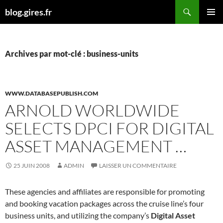
Aller
Recherche
blog.gires.fr
au
MENU
contenu
PRINCI
Archives par mot-clé : business-units
WWW.DATABASEPUBLISH.COM
ARNOLD WORLDWIDE
SELECTS DPCI FOR DIGITAL
ASSET MANAGEMENT …
25 JUIN 2008
ADMIN
LAISSER UN COMMENTAIRE
These agencies and affiliates are responsible for promoting
and booking vacation packages across the cruise line’s four
business units, and utilizing the company’s
Digital Asset