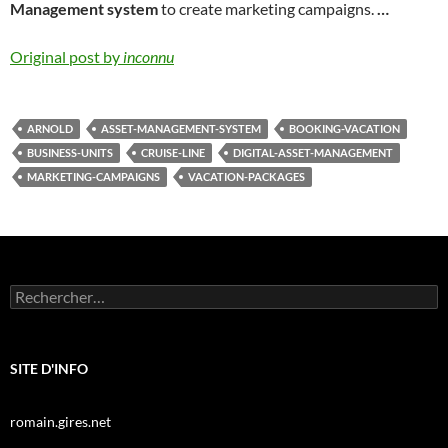
Management system
to create marketing campaigns.
…
Original post by
inconnu
ARNOLD
ASSET-MANAGEMENT-SYSTEM
BOOKING-VACATION
BUSINESS-UNITS
CRUISE-LINE
DIGITAL-ASSET-MANAGEMENT
MARKETING-CAMPAIGNS
VACATION-PACKAGES
Rechercher :
SITE D'INFO
romain.gires.net