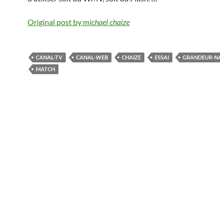
Original post by
michael chaize
CANAL-TV
CANAL-WEB
CHAIZE
ESSAI
GRANDEUR-N
MATCH