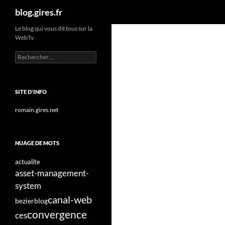
Recherche
blog.gires.fr
Aller
Le blog qui vous dit tous sur la
WebTv
au
contenu
Rechercher :
SITE D'INFO
romain.gires.net
NUAGE DE MOTS
actualite
asset-management-
system
canal-web
bezier
blog
convergence
ces