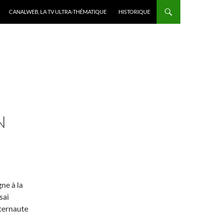
CANALWEB, LA TV ULTRA-THÉMATIQUE
HISTORIQUE
N
ne à la
sai
nternaute