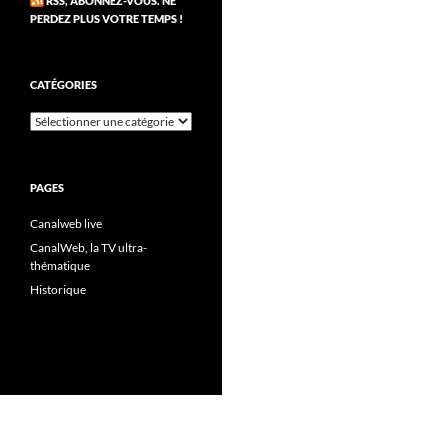
RSS, ABONNEZ-VOUS. NE
PERDEZ PLUS VOTRE TEMPS !
CATÉGORIES
Catégories
PAGES
Canalweb live
CanalWeb, la TV ultra-
thématique
Historique