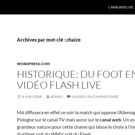
CANALWEB LIVE
Archives par mot-clé : chaize
WORDPRESS.COM
HISTORIQUE: DU FOOT E
VIDÉO FLASH LIVE
8 JUIN 2008
ADMIN
LAISSER UN COMMENTAIRE
M6 diffusera en effet ce soir la match qui oppose l’Allemag
Pologne sur le canal TV mais aussi sur le
canal web
. Un es
grandeur nature pour cette chaine qui laisse le choix à l’i
d’utiliser soit du WMV, soit du Flash.
…