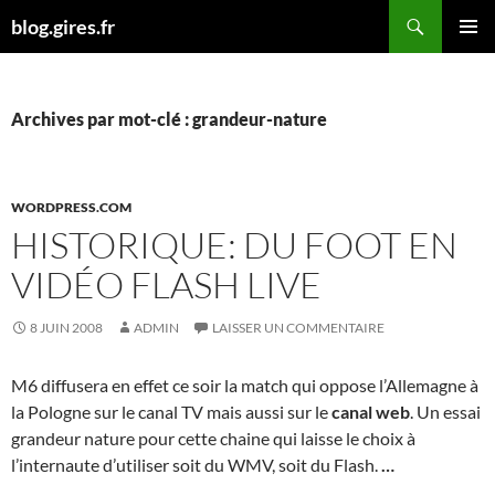
Aller
Recherche
blog.gires.fr
au
MENU
contenu
PRINCI
Archives par mot-clé : grandeur-nature
WORDPRESS.COM
HISTORIQUE: DU FOOT EN
VIDÉO FLASH LIVE
8 JUIN 2008
ADMIN
LAISSER UN COMMENTAIRE
M6 diffusera en effet ce soir la match qui oppose l’Allemagne à
la Pologne sur le canal TV mais aussi sur le
canal web
. Un essai
grandeur nature pour cette chaine qui laisse le choix à
l’internaute d’utiliser soit du WMV, soit du Flash.
…