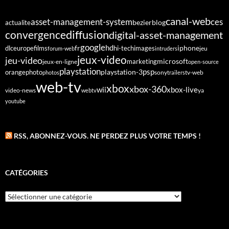
canal-web
asset-management-system
ces
bezier
blog
actualite
diffusion
convergence
digital-asset-management
google
fr
hd
dlc
europe
films
iphone
hi-tech
images
jeu
forum-web
intruders
jeux-video
jeu-video
microsoft
marketing
jeux-en-ligne
open-source
playstation
psp
orange
photo
playstation-3
sony
tv-web
photos
trailers
web-tv
xbox
xbox-360
wii
xbox-live
video-news
webtv
ya
youtube
RSS, ABONNEZ-VOUS. NE PERDEZ PLUS VOTRE TEMPS !
CATÉGORIES
Catégories