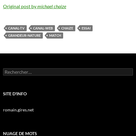
Original post by
michael chaize
CANAL-TV
CANAL-WEB
CHAIZE
ESSAI
GRANDEUR-NATURE
MATCH
Rechercher :
SITE D'INFO
romain.gires.net
NUAGE DE MOTS