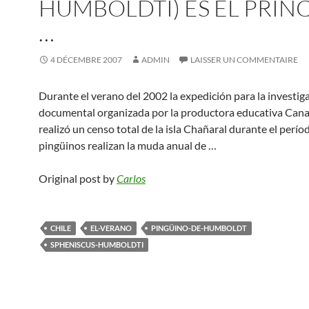
HUMBOLDTI) ES EL PRINC
…
4 DÉCEMBRE 2007
ADMIN
LAISSER UN COMMENTAIRE
Durante el verano del 2002 la expedición para la investig
documental organizada por la productora educativa Can
realizó un censo total de la isla Chañaral durante el perí
pingüinos realizan la muda anual de …
Original post by
Carlos
CHILE
EL-VERANO
PINGÜINO-DE-HUMBOLDT
SPHENISCUS-HUMBOLDTI