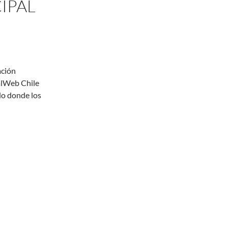
IPAL
ación
alWeb Chile
odo donde los