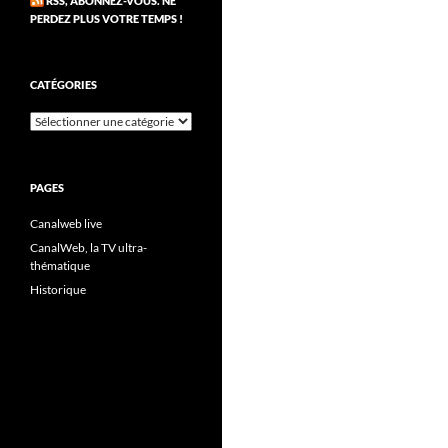
RSS, ABONNEZ-VOUS. NE
PERDEZ PLUS VOTRE TEMPS !
CATÉGORIES
Catégories
PAGES
Canalweb live
CanalWeb, la TV ultra-
thématique
Historique