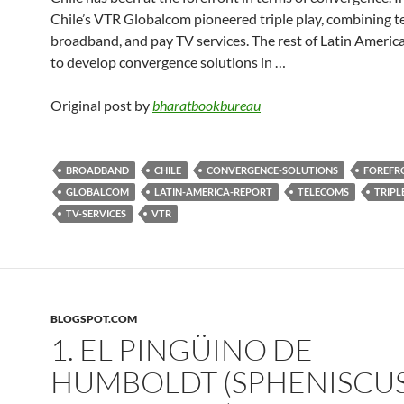
Chile’s VTR Globalcom pioneered triple play, combining t
broadband, and pay TV services. The rest of Latin Americ
to develop convergence solutions in …
Original post by
bharatbookbureau
BROADBAND
CHILE
CONVERGENCE-SOLUTIONS
FOREFR
GLOBALCOM
LATIN-AMERICA-REPORT
TELECOMS
TRIPL
TV-SERVICES
VTR
BLOGSPOT.COM
1. EL PINGÜINO DE
HUMBOLDT (SPHENISCU