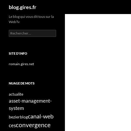
Recherche
blog.gires.fr
Aller
Le blog qui vous dit tous sur la
WebTv
au
contenu
Rechercher :
SITE D'INFO
romain.gires.net
NUAGE DE MOTS
actualite
asset-management-
system
canal-web
bezier
blog
convergence
ces