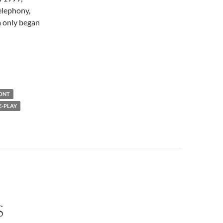
elephony,
a only began
ONT
E-PLAY
S