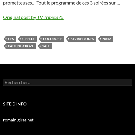
prometteuses… Tout le programme de ces 3 soirées sur …
Original post by
TV Tribeca75
CES
CIBELLE
COCOROSIE
KEZIAH-JONES
NAIM
PAULINE-CROZE
YAEL
Rechercher :
SITE D'INFO
romain.gires.net