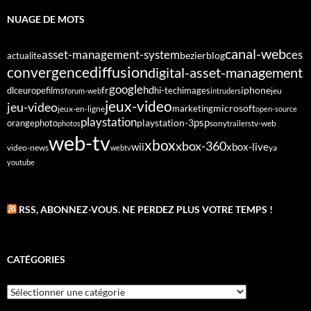
NUAGE DE MOTS
canal-web
asset-management-system
ces
bezier
blog
actualite
diffusion
convergence
digital-asset-management
google
fr
hd
dlc
europe
films
iphone
hi-tech
images
jeu
forum-web
intruders
jeux-video
jeu-video
microsoft
marketing
jeux-en-ligne
open-source
playstation
psp
orange
photo
playstation-3
sony
tv-web
photos
trailers
web-tv
xbox
xbox-360
wii
xbox-live
video-news
webtv
ya
youtube
RSS, ABONNEZ-VOUS. NE PERDEZ PLUS VOTRE TEMPS !
CATÉGORIES
Catégories