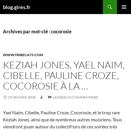
Aller
Recherche
blog.gires.fr
au
MENU
contenu
PRINCI
Archives par mot-clé : cocorosie
WWW.TRIBECA75.COM
KEZIAH JONES, YAEL NAIM,
CIBELLE, PAULINE CROZE,
COCOROSIE À LA …
29 JANVIER 2008
LAISSER UN COMMENTAIRE
Yael Naim, Cibelle, Pauline Croze, Cocorosie, et le trop rare
Keziah Jones, ainsi que de nombreux autres musiciens. Tous
viendront jouer autour du collectif lors de ces soirées très