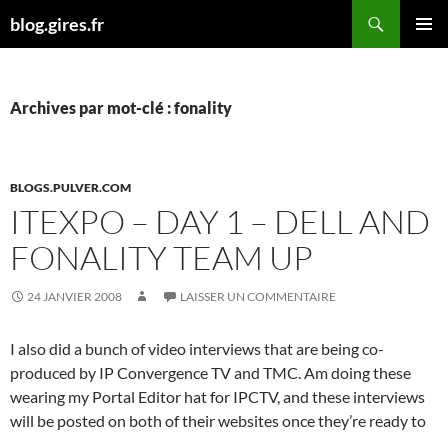
Aller
Recherche
blog.gires.fr
au
MENU
contenu
PRINCI
Archives par mot-clé : fonality
BLOGS.PULVER.COM
ITEXPO – DAY 1 – DELL AND
FONALITY TEAM UP
24 JANVIER 2008
LAISSER UN COMMENTAIRE
I also did a bunch of video interviews that are being co-
produced by IP Convergence TV and TMC. Am doing these
wearing my Portal Editor hat for IPCTV, and these interviews
will be posted on both of their websites once they’re ready to
…