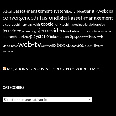
canal-web
asset-management-system
ces
bezier
blog
actualite
diffusion
convergence
digital-asset-management
google
fr
hd
dlc
europe
films
iphone
hi-tech
images
jeu
forum-web
intruders
jeux-video
jeu-video
microsoft
marketing
jeux-en-ligne
open-source
playstation
psp
orange
photo
playstation-3
sony
tv-web
photos
trailers
web-tv
xbox
xbox-360
wii
xbox-live
video-news
webtv
ya
youtube
RSS, ABONNEZ-VOUS. NE PERDEZ PLUS VOTRE TEMPS !
CATÉGORIES
Catégories