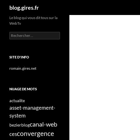
Recherche
blog.gires.fr
Aller
Le blog qui vous dit tous sur la
WebTv
au
contenu
Rechercher :
SITE D'INFO
romain.gires.net
NUAGE DE MOTS
actualite
asset-management-
system
canal-web
bezier
blog
convergence
ces