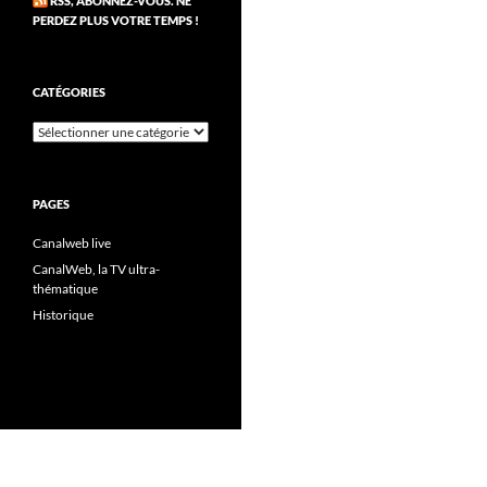
RSS, ABONNEZ-VOUS. NE
PERDEZ PLUS VOTRE TEMPS !
CATÉGORIES
Catégories
PAGES
Canalweb live
CanalWeb, la TV ultra-
thématique
Historique