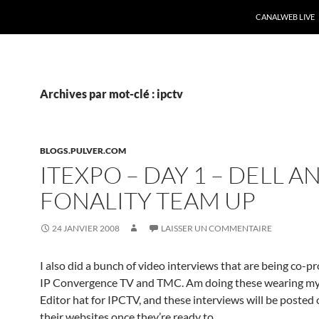
CANALWEB LIVE
Archives par mot-clé : ipctv
BLOGS.PULVER.COM
ITEXPO – DAY 1 – DELL A
FONALITY TEAM UP
24 JANVIER 2008
LAISSER UN COMMENTAIRE
I also did a bunch of video interviews that are being co-
IP Convergence TV and TMC. Am doing these wearing my
Editor hat for IPCTV, and these interviews will be posted 
their websites once they’re ready to …