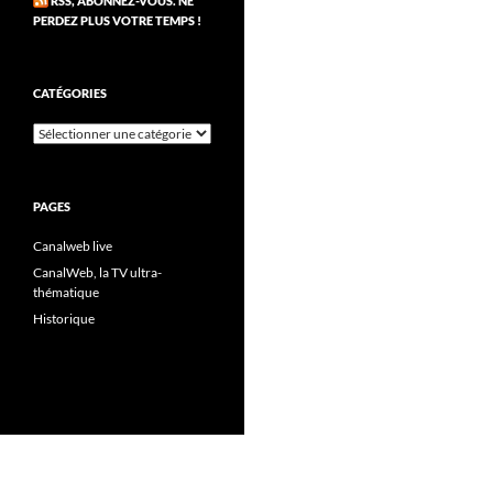
RSS, ABONNEZ-VOUS. NE
PERDEZ PLUS VOTRE TEMPS !
CATÉGORIES
Catégories
PAGES
Canalweb live
CanalWeb, la TV ultra-
thématique
Historique