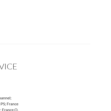
VICE
hannel;
 PS; France
; France O.