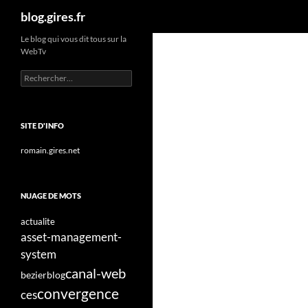
Recherche
blog.gires.fr
Aller
Le blog qui vous dit tous sur la
WebTv
au
contenu
Rechercher :
SITE D'INFO
romain.gires.net
NUAGE DE MOTS
actualite
asset-management-
system
canal-web
bezier
blog
convergence
ces