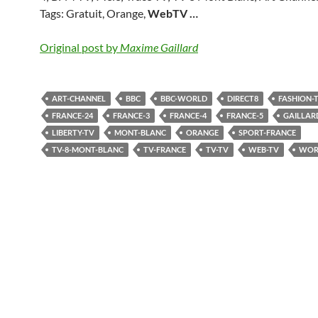
Tags: Gratuit, Orange,
WebTV
…
Original post by
Maxime Gaillard
ART-CHANNEL
BBC
BBC-WORLD
DIRECT8
FASHION-
FRANCE-24
FRANCE-3
FRANCE-4
FRANCE-5
GAILLAR
LIBERTY-TV
MONT-BLANC
ORANGE
SPORT-FRANCE
TV-8-MONT-BLANC
TV-FRANCE
TV-TV
WEB-TV
WOR