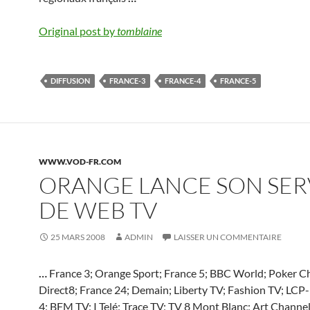
Original post by
tomblaine
DIFFUSION
FRANCE-3
FRANCE-4
FRANCE-5
WWW.VOD-FR.COM
ORANGE LANCE SON SER
DE WEB TV
25 MARS 2008
ADMIN
LAISSER UN COMMENTAIRE
…
France 3; Orange Sport; France 5; BBC World; Poker C
Direct8; France 24; Demain; Liberty TV; Fashion TV; LCP-
4; BFM TV; I Telé; Trace TV; TV 8 Mont Blanc; Art Channel