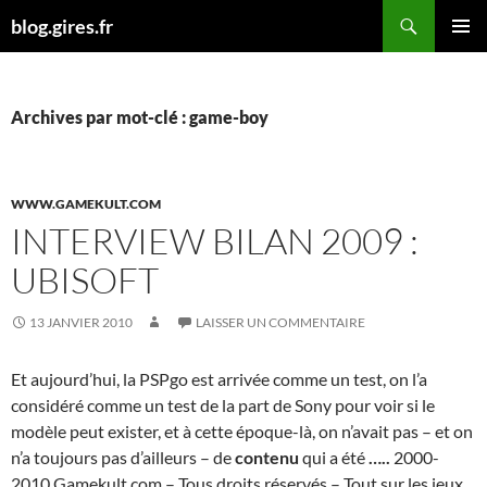
Aller
Recherche
blog.gires.fr
au
MENU
contenu
PRINCI
Archives par mot-clé : game-boy
WWW.GAMEKULT.COM
INTERVIEW BILAN 2009 :
UBISOFT
13 JANVIER 2010
LAISSER UN COMMENTAIRE
Et aujourd’hui, la PSPgo est arrivée comme un test, on l’a
considéré comme un test de la part de Sony pour voir si le
modèle peut exister, et à cette époque-là, on n’avait pas – et on
n’a toujours pas d’ailleurs – de
contenu
qui a été
…..
2000-
2010 Gamekult.com – Tous droits réservés – Tout sur les jeux