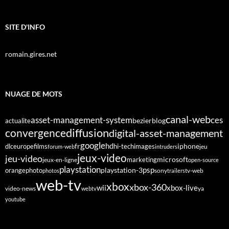
SITE D'INFO
romain.gires.net
NUAGE DE MOTS
canal-web
asset-management-system
ces
bezier
blog
actualite
diffusion
convergence
digital-asset-management
google
fr
hd
dlc
europe
films
iphone
hi-tech
images
jeu
forum-web
intruders
jeux-video
jeu-video
microsoft
marketing
jeux-en-ligne
open-source
playstation
psp
orange
photo
playstation-3
sony
tv-web
photos
trailers
web-tv
xbox
xbox-360
wii
xbox-live
video-news
webtv
ya
youtube