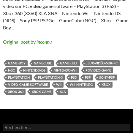
vidéo sur PC
video
game software – PlayStation 3 (PS3) –
Xbox 360 (X360) XLA XNA – Nintendo Wii – Nintendo DS
(NDS) – Sony PSP PSPGo – GameCube (NGC) – Xbox – Game
Boy …
Original post by
inconnu
GAME-BOY
GAMECUBE
GAMEKULT
JEUX-VIDÉO-SUR-PC
NGC
NINTENDO-DS
NINTENDO-WII
PC-VIDEO-GAME
PLAYSTATION
PLAYSTATION-3
PS3
PSP
SONY-PSP
VIDEO-GAME-SOFTWARE
WII
WII-NINTENDO
XBOX
XBOX-360
XBOX-GAME
XLA
Rechercher :