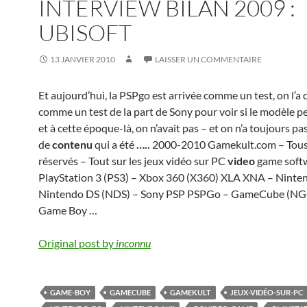
INTERVIEW BILAN 2009 :
UBISOFT
13 JANVIER 2010
LAISSER UN COMMENTAIRE
Et aujourd’hui, la PSPgo est arrivée comme un test, on l’a
comme un test de la part de Sony pour voir si le modèle pe
et à cette époque-là, on n’avait pas – et on n’a toujours pas
de
contenu
qui a été
…..
2000-2010 Gamekult.com – Tous
réservés – Tout sur les jeux vidéo sur PC
video
game soft
PlayStation 3 (PS3) – Xbox 360 (X360) XLA XNA – Ninte
Nintendo DS (NDS) – Sony PSP PSPGo – GameCube (NGC
Game Boy …
Original post by
inconnu
GAME-BOY
GAMECUBE
GAMEKULT
JEUX-VIDÉO-SUR-PC