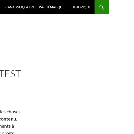
CANALWEB, LA TV ULTRA-THÉMATIQUE
HISTORIQUE
TEST
les choses
contenu
,
ments à
 droits