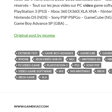
réservés – Tout sur les jeux vidéo sur PC
video
game soft
PlayStation 3 (PS3) – Xbox 360 (X360) XLA XNA – Ninte
Nintendo DS (NDS) – Sony PSP PSPGo – GameCube (NGC
Game Boy Advance SP (GBA) …
Original post by
inconnu
EXTREME-TEST
GAME-BOY-ADVANCE
GAMECUBE
GAMEK
IPHONE
JEUX-VIDÉO-SUR-PC
NGC
NINTENDO-DS
NI
PC-VIDEO-GAME
PLAYSTATION-3
PS3
SONY-PSP
VIDEO-GAME-SOFTWARE
WII
WII-NINTENDO
XBOX
XBOX-GAME
XLA
WWW.GAMEKULT.COM