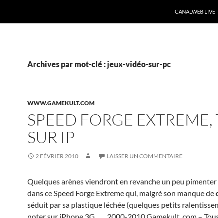
CANALWEB LIVE
Archives par mot-clé : jeux-vidéo-sur-pc
WWW.GAMEKULT.COM
SPEED FORGE EXTREME, 
SUR IP
2 FÉVRIER 2010
LAISSER UN COMMENTAIRE
Quelques arènes viendront en revanche un peu pimenter 
dans ce Speed Forge Extreme qui, malgré son manque de
séduit par sa plastique léchée (quelques petits ralentisse
noter sur iPhone 3G,
….
2000-2010 Gamekult. com – Tous