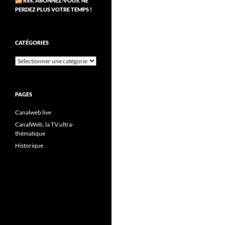
RSS, ABONNEZ-VOUS. NE
PERDEZ PLUS VOTRE TEMPS !
CATÉGORIES
Catégories
PAGES
Canalweb live
CanalWeb, la TV ultra-
thématique
Historique