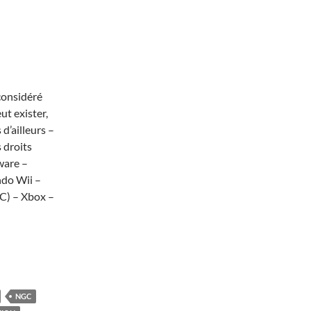
 considéré
ut exister,
 d’ailleurs –
 droits
ware –
ndo Wii –
) – Xbox –
NGC