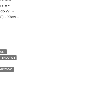
ware –
ndo Wii –
) – Xbox –
ULT
NTENDO-WII
XBOX-360