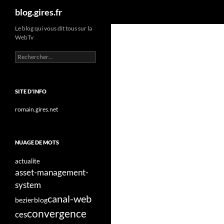
Recherche
blog.gires.fr
Aller
Le blog qui vous dit tous sur la
WebTv
au
contenu
Rechercher :
SITE D'INFO
romain.gires.net
NUAGE DE MOTS
actualite
asset-management-
system
canal-web
bezier
blog
convergence
ces