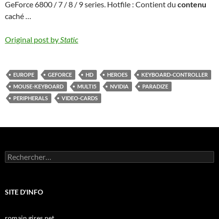
GeForce 6800 / 7 / 8 / 9 series. Hotfile : Contient du
contenu
caché …
Original post by
Static
EUROPE
GEFORCE
HD
HEROES
KEYBOARD-CONTROLLER
MOUSE-KEYBOARD
MULTI5
NVIDIA
PARADIZE
PERIPHERALS
VIDEO-CARDS
Rechercher :
SITE D'INFO
romain.gires.net