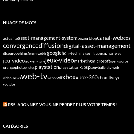
NUAGE DE MOTS
canal-web
asset-management-system
ces
bezier
blog
actualite
diffusion
convergence
digital-asset-management
google
fr
hd
dlc
europe
films
iphone
hi-tech
images
jeu
forum-web
intruders
jeux-video
jeu-video
microsoft
marketing
jeux-en-ligne
open-source
playstation
psp
orange
photo
playstation-3
sony
tv-web
photos
trailers
web-tv
xbox
xbox-360
wii
xbox-live
video-news
webtv
ya
youtube
RSS, ABONNEZ-VOUS. NE PERDEZ PLUS VOTRE TEMPS !
CATÉGORIES