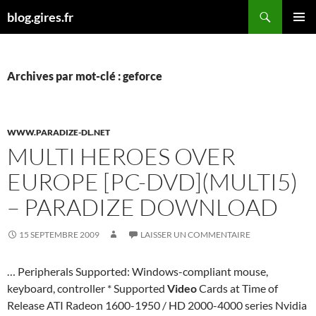
Aller
Recherche
blog.gires.fr
au
MENU
contenu
PRINCI
Archives par mot-clé : geforce
WWW.PARADIZE-DL.NET
MULTI HEROES OVER
EUROPE [PC-DVD](MULTI5)
– PARADIZE DOWNLOAD
15 SEPTEMBRE 2009
LAISSER UN COMMENTAIRE
… Peripherals Supported: Windows-compliant mouse,
keyboard, controller * Supported
Video
Cards at Time of
Release ATI Radeon 1600-1950 / HD 2000-4000 series Nvidia