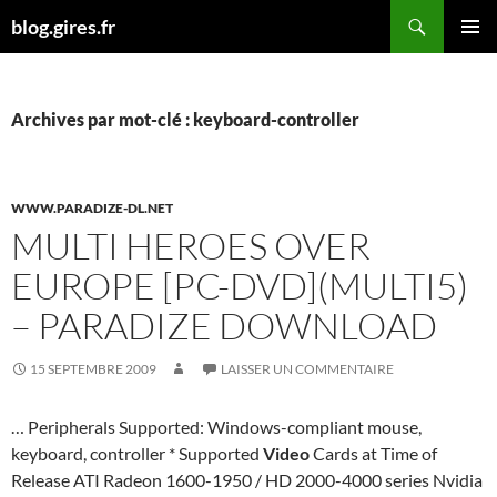
Aller
Recherche
blog.gires.fr
au
MENU
contenu
PRINCI
Archives par mot-clé : keyboard-controller
WWW.PARADIZE-DL.NET
MULTI HEROES OVER
EUROPE [PC-DVD](MULTI5)
– PARADIZE DOWNLOAD
15 SEPTEMBRE 2009
LAISSER UN COMMENTAIRE
… Peripherals Supported: Windows-compliant mouse,
keyboard, controller * Supported
Video
Cards at Time of
Release ATI Radeon 1600-1950 / HD 2000-4000 series Nvidia