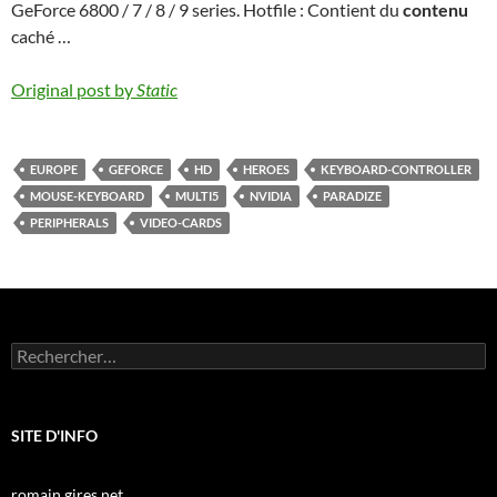
GeForce 6800 / 7 / 8 / 9 series. Hotfile : Contient du
contenu
caché …
Original post by
Static
EUROPE
GEFORCE
HD
HEROES
KEYBOARD-CONTROLLER
MOUSE-KEYBOARD
MULTI5
NVIDIA
PARADIZE
PERIPHERALS
VIDEO-CARDS
Rechercher :
SITE D'INFO
romain.gires.net