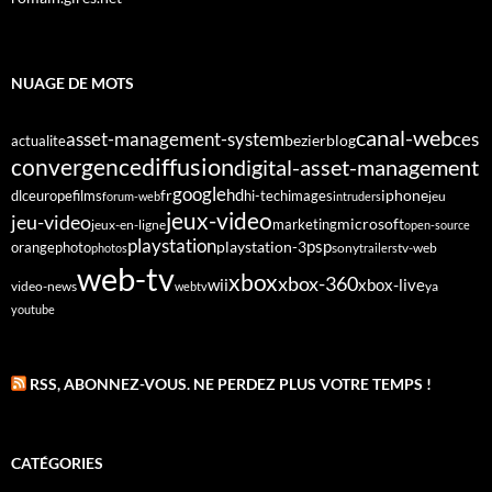
NUAGE DE MOTS
canal-web
asset-management-system
ces
bezier
blog
actualite
diffusion
convergence
digital-asset-management
google
fr
hd
dlc
europe
films
iphone
hi-tech
images
jeu
forum-web
intruders
jeux-video
jeu-video
microsoft
marketing
jeux-en-ligne
open-source
playstation
psp
orange
photo
playstation-3
sony
tv-web
photos
trailers
web-tv
xbox
xbox-360
wii
xbox-live
video-news
webtv
ya
youtube
RSS, ABONNEZ-VOUS. NE PERDEZ PLUS VOTRE TEMPS !
CATÉGORIES