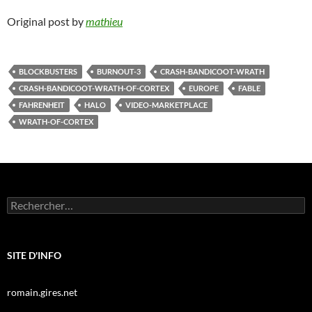
Original post by
mathieu
BLOCKBUSTERS
BURNOUT-3
CRASH-BANDICOOT-WRATH
CRASH-BANDICOOT-WRATH-OF-CORTEX
EUROPE
FABLE
FAHRENHEIT
HALO
VIDEO-MARKETPLACE
WRATH-OF-CORTEX
Rechercher :
SITE D'INFO
romain.gires.net