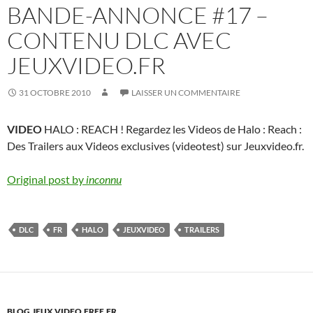
BANDE-ANNONCE #17 –
CONTENU DLC AVEC
JEUXVIDEO.FR
31 OCTOBRE 2010
LAISSER UN COMMENTAIRE
VIDEO
HALO : REACH ! Regardez les Videos de Halo : Reach :
Des Trailers aux Videos exclusives (videotest) sur Jeuxvideo.fr.
Original post by
inconnu
DLC
FR
HALO
JEUXVIDEO
TRAILERS
BLOG.JEUX.VIDEO.FREE.FR