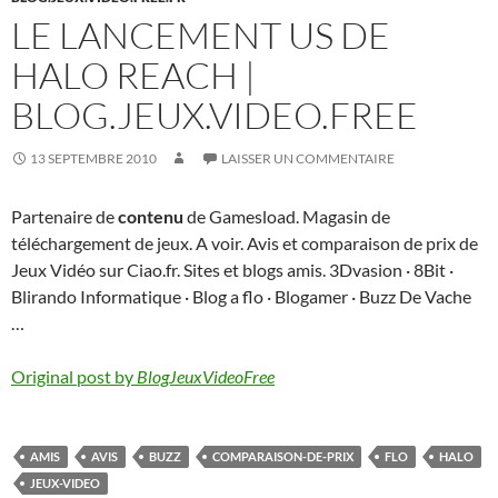
LE LANCEMENT US DE
HALO REACH |
BLOG.JEUX.VIDEO.FREE
13 SEPTEMBRE 2010
LAISSER UN COMMENTAIRE
Partenaire de
contenu
de Gamesload. Magasin de
téléchargement de jeux. A voir. Avis et comparaison de prix de
Jeux Vidéo sur Ciao.fr. Sites et blogs amis. 3Dvasion · 8Bit ·
Blirando Informatique · Blog a flo · Blogamer · Buzz De Vache
…
Original post by
BlogJeuxVideoFree
AMIS
AVIS
BUZZ
COMPARAISON-DE-PRIX
FLO
HALO
JEUX-VIDEO