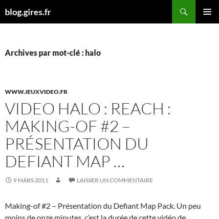
Aller
Recherche
blog.gires.fr
au
MENU
contenu
PRINCI
Archives par mot-clé : halo
WWW.JEUXVIDEO.FR
VIDEO HALO : REACH :
MAKING-OF #2 –
PRÉSENTATION DU
DEFIANT MAP …
9 MARS 2011
LAISSER UN COMMENTAIRE
Making-of #2 – Présentation du Defiant Map Pack. Un peu
moins de onze minutes, c’est la durée de cette vidéo de