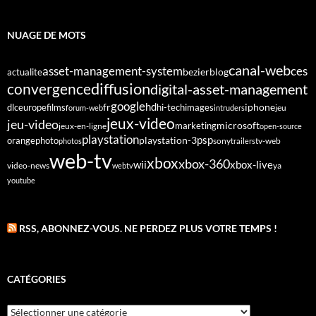
NUAGE DE MOTS
canal-web
asset-management-system
ces
bezier
blog
actualite
diffusion
convergence
digital-asset-management
google
fr
hd
dlc
europe
films
iphone
hi-tech
images
jeu
forum-web
intruders
jeux-video
jeu-video
microsoft
marketing
jeux-en-ligne
open-source
playstation
psp
orange
photo
playstation-3
sony
tv-web
photos
trailers
web-tv
xbox
xbox-360
wii
xbox-live
video-news
webtv
ya
youtube
RSS, ABONNEZ-VOUS. NE PERDEZ PLUS VOTRE TEMPS !
CATÉGORIES
Catégories