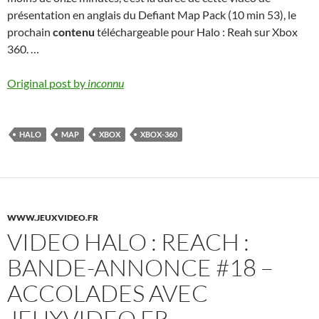
présentation en anglais du Defiant Map Pack (10 min 53), le
prochain
contenu
téléchargeable pour Halo : Reah sur Xbox
360. …
Original post by
inconnu
HALO
MAP
XBOX
XBOX-360
WWW.JEUXVIDEO.FR
VIDEO HALO : REACH :
BANDE-ANNONCE #18 –
ACCOLADES AVEC
JEUXVIDEO.FR