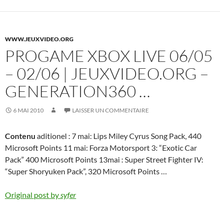
WWW.JEUXVIDEO.ORG
PROGAME XBOX LIVE 06/05
– 02/06 | JEUXVIDEO.ORG –
GENERATION360 …
6 MAI 2010
LAISSER UN COMMENTAIRE
Contenu
aditionel : 7 mai: Lips Miley Cyrus Song Pack, 440
Microsoft Points 11 mai: Forza Motorsport 3: “Exotic Car
Pack” 400 Microsoft Points 13mai : Super Street Fighter IV:
“Super Shoryuken Pack”, 320 Microsoft Points …
Original post by
syfer