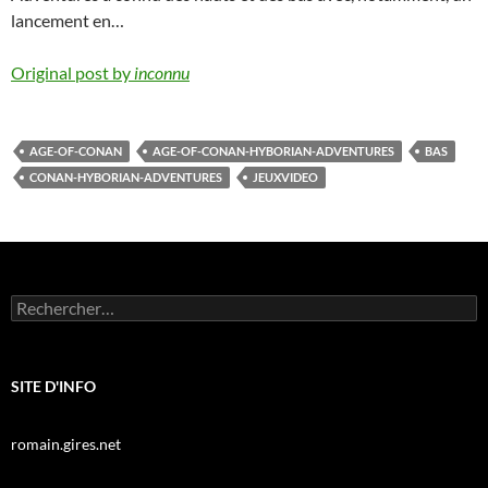
lancement en…
Original post by
inconnu
AGE-OF-CONAN
AGE-OF-CONAN-HYBORIAN-ADVENTURES
BAS
CONAN-HYBORIAN-ADVENTURES
JEUXVIDEO
Rechercher :
SITE D'INFO
romain.gires.net