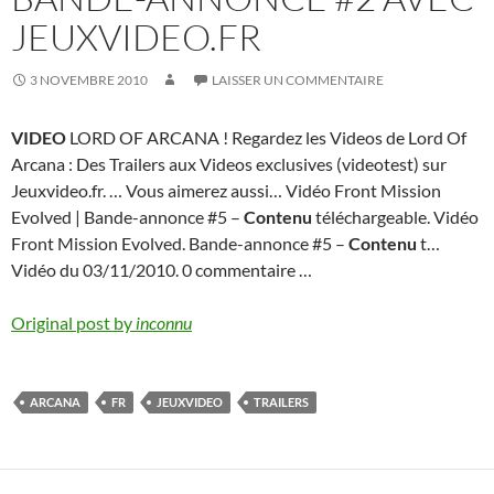
JEUXVIDEO.FR
3 NOVEMBRE 2010
LAISSER UN COMMENTAIRE
VIDEO
LORD OF ARCANA ! Regardez les Videos de Lord Of
Arcana : Des Trailers aux Videos exclusives (videotest) sur
Jeuxvideo.fr. … Vous aimerez aussi… Vidéo Front Mission
Evolved | Bande-annonce #5 –
Contenu
téléchargeable. Vidéo
Front Mission Evolved. Bande-annonce #5 –
Contenu
t…
Vidéo du 03/11/2010. 0 commentaire …
Original post by
inconnu
ARCANA
FR
JEUXVIDEO
TRAILERS