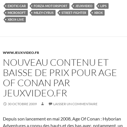
EXOTIC-CAR
FORZA-MOTORSPORT
JEUXVIDEO
LIPS
MICROSOFT
MILEY-CYRUS
STREET-FIGHTER
XBOX
XBOX-LIVE
WWW.JEUXVIDEO.FR
NOUVEAU CONTENU ET
BAISSE DE PRIX POUR AGE
OF CONAN PAR
JEUXVIDEO.FR
30 OCTOBRE 2009
LAISSER UN COMMENTAIRE
Depuis son lancement en mai 2008, Age Of Conan : Hyborian
Adventures a connu des hauts et des bas avec, notamment, un