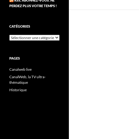
RSS, ABONNEZ-VOUS. NE
PERDEZ PLUS VOTRE TEMPS !
CATÉGORIES
Catégories
PAGES
Canalweb live
CanalWeb, la TV ultra-
thématique
Historique