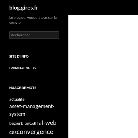
Recherche
blog.gires.fr
Aller
Le blog qui vous dit tous sur la
WebTv
au
contenu
Rechercher :
SITE D'INFO
romain.gires.net
NUAGE DE MOTS
actualite
asset-management-
system
canal-web
bezier
blog
convergence
ces