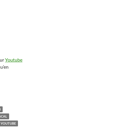
our
Youtube
qu’en
N
SCAL
YOUTUBE