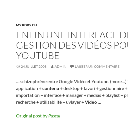
MY.RDB5.CH
ENFIN UNE INTERFACE D
GESTION DES VIDÉOS P
YOUTUBE
24 JUILLET 2008
ADMIN
LAISSER UN COMMENTAIRE
…
schizophrène entre Google Vidéo et Youtube. (more…) 
application +
contenu
+ desktop + favori + gestionnaire +
importation + interface + manager + médias + playlist + pl
recherche + utilisabilité + uvlayer +
Video
…
Original post by
Pascal