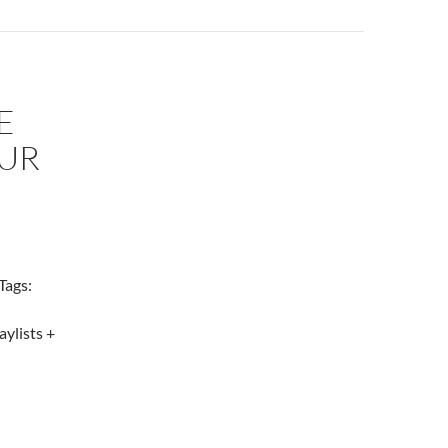
E
OUR
Tags:
aylists +