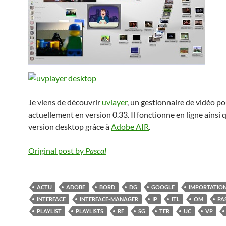
Je viens de découvrir
uvlayer
, un gestionnaire de vidéo p
actuellement en version 0.33. Il fonctionne en ligne ainsi 
version desktop grâce à
Adobe AIR
.
Original post by
Pascal
ACTU
ADOBE
BORD
DG
GOOGLE
IMPORTATIO
INTERFACE
INTERFACE-MANAGER
IP
ITL
OM
PA
PLAYLIST
PLAYLISTS
RF
SG
TER
UC
VP