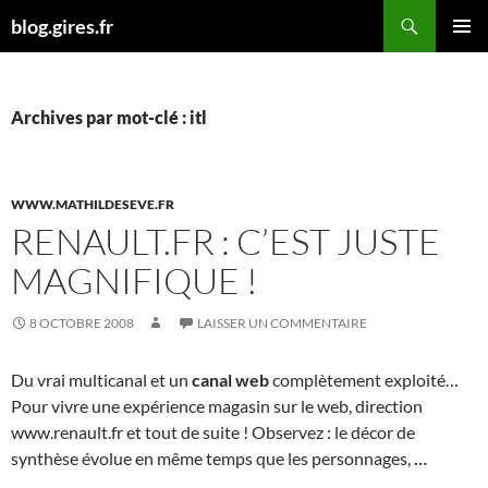
Aller
Recherche
blog.gires.fr
au
MENU
contenu
PRINCI
Archives par mot-clé : itl
WWW.MATHILDESEVE.FR
RENAULT.FR : C’EST JUSTE
MAGNIFIQUE !
8 OCTOBRE 2008
LAISSER UN COMMENTAIRE
Du vrai multicanal et un
canal web
complètement exploité…
Pour vivre une expérience magasin sur le web, direction
www.renault.fr et tout de suite ! Observez : le décor de
synthèse évolue en même temps que les personnages,
…