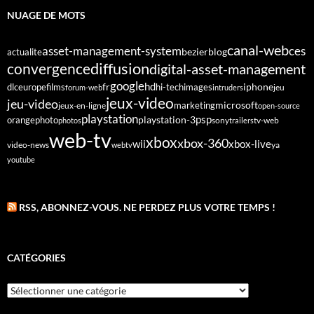
NUAGE DE MOTS
canal-web
asset-management-system
ces
bezier
blog
actualite
diffusion
convergence
digital-asset-management
google
fr
hd
dlc
europe
films
iphone
hi-tech
images
jeu
forum-web
intruders
jeux-video
jeu-video
microsoft
marketing
jeux-en-ligne
open-source
playstation
psp
orange
photo
playstation-3
sony
tv-web
photos
trailers
web-tv
xbox
xbox-360
wii
xbox-live
video-news
webtv
ya
youtube
RSS, ABONNEZ-VOUS. NE PERDEZ PLUS VOTRE TEMPS !
CATÉGORIES
Catégories