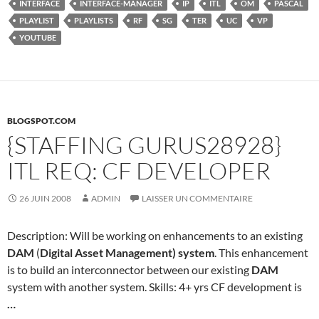
INTERFACE
INTERFACE-MANAGER
IP
ITL
OM
PASCAL
PLAYLIST
PLAYLISTS
RF
SG
TER
UC
VP
YOUTUBE
BLOGSPOT.COM
{STAFFING GURUS28928}
ITL REQ: CF DEVELOPER
26 JUIN 2008
ADMIN
LAISSER UN COMMENTAIRE
Description: Will be working on enhancements to an existing
DAM
(
Digital Asset Management) system
. This enhancement
is to build an interconnector between our existing
DAM
system with another system. Skills: 4+ yrs CF development is
…