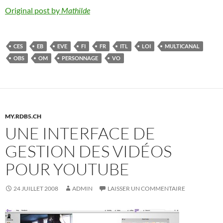
Original post by
Mathilde
CES
EB
EVE
FI
FR
ITL
LOI
MULTICANAL
OBS
OM
PERSONNAGE
VO
MY.RDB5.CH
UNE INTERFACE DE
GESTION DES VIDÉOS
POUR YOUTUBE
24 JUILLET 2008
ADMIN
LAISSER UN COMMENTAIRE