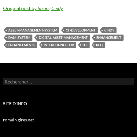
Original post by
Strong Cindy
ASSET-MANAGEMENT-SYSTEM
CF-DEVELOPMENT
CINDY
DAM-SYSTEM
DIGITAL-ASSET-MANAGEMENT
ENHANCEMENT
ENHANCEMENTS
INTERCONNECTOR
ITL
REQ
Rechercher :
SITE D'INFO
romain.gires.net